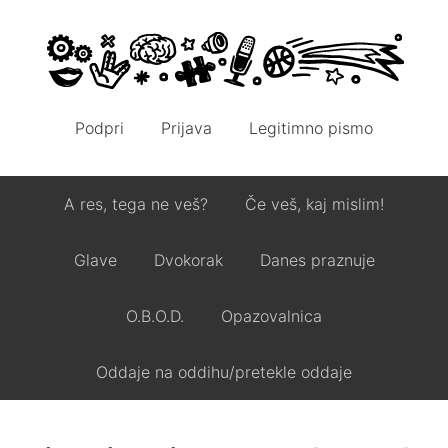
Podpri
Prijava
Legitimno pismo
A res, tega ne veš?
Če veš, kaj mislim!
Glave
Dvokorak
Danes praznuje
O.B.O.D.
Opazovalnica
Oddaje na oddihu/pretekle oddaje