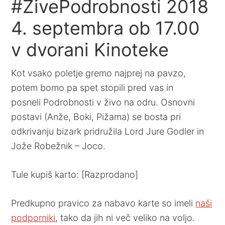
#ŽivePodrobnosti 2018
4. septembra ob 17.00
v dvorani Kinoteke
Kot vsako poletje gremo najprej na pavzo,
potem bomo pa spet stopili pred vas in
posneli
Podrobnosti
v živo na odru. Osnovni
postavi (Anže, Boki, Pižama) se bosta pri
odkrivanju bizark pridružila Lord Jure Godler in
Jože Robežnik – Joco.
Tule kupiš karto: [Razprodano]
Predkupno pravico za nabavo karte so imeli
naši
podporniki
, tako da jih ni več veliko na voljo.