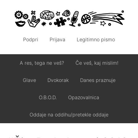
Podpri
Prijava
Legitimno pismo
A res, tega ne veš?
Če veš, kaj mislim!
Glave
Dvokorak
Danes praznuje
O.B.O.D.
Opazovalnica
Oddaje na oddihu/pretekle oddaje