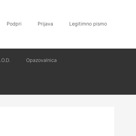
Podpri
Prijava
Legitimno pismo
.O.D.
Opazovalnica