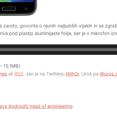
eta zaroto, govorita o njunih najljubših vijakih in se
va pod plastjo aluminijaste folije, ker je v mikrofon izr
— 15.1MB)
unes
ali
RSS
. Jan je na Twitterju
@th0r
, Uroš pa
@uros_
says Android’s head of engineering