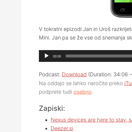
V tokratni epizodi Jan in Uroš razkrij
Mini. Jan pa se že vse od snemanja skri
Audio
00:00
Player
Podcast:
Download
(Duration: 34:06 
Na oddajo se lahko naročite preko
iT
podprete tudi
osebno
.
Zapiski:
Nexus devices are here to stay, 
Deezer.si