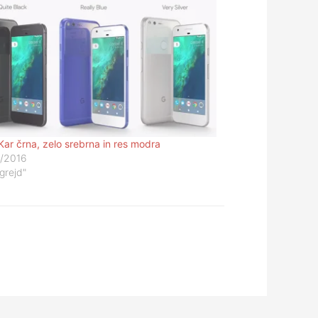
Kar črna, zelo srebrna in res modra
/2016
grejd"