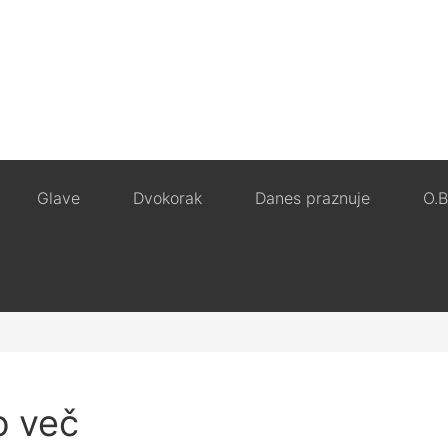
Glave
Dvokorak
Danes praznuje
O.B
o več