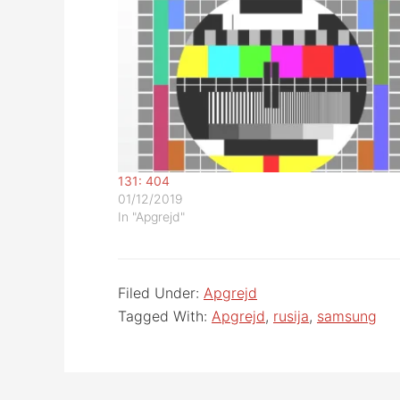
131: 404
01/12/2019
In "Apgrejd"
Filed Under:
Apgrejd
Tagged With:
Apgrejd
,
rusija
,
samsung