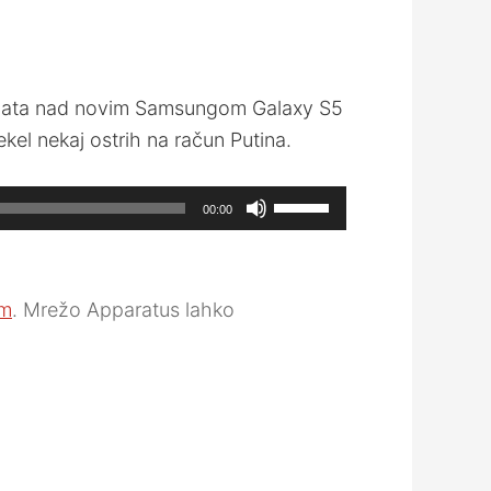
 zgražata nad novim Samsungom Galaxy S5
ekel nekaj ostrih na račun Putina.
Use
00:00
Up/Down
Arrow
keys
m
. Mrežo Apparatus lahko
to
increase
or
decrease
volume.