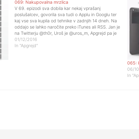
069: Nakupovalna mrzlica
V 69. epizodi sva dobila kar nekaj vprašanj
poslušalcev, govorila sva tudi o Applu in Googlu ter
kaj vse sva kupila od tehnike v zadnjih 14 dneh. Na
oddajo se lahko naročite preko iTunes ali RSS. Jan je
na Twitterju @th0r, Uroš je @uros_m, Apgrejd pa je
preprosto @Apgrejd. Mrežo Apparatus lahko
01/12/2016
podprete tudi osebno. Zapiski: Prenosnik…
In "Apgrejd"
065: 
06/10
In "Ap