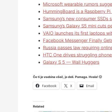
Microsoft wearable rumors sugges
HummingBoard is a Raspberry Pi ri
Samsung’s new consumer SSDs sh
Samsung’s Galaxy S5 mini cuts p
VAIO launches its first laptops wi
Facebook Messenger Finally Gets
Russia passes law requiring onlin
HTC One drives struggling phone m
Galaxy S 5 — Wall Huggers
Če ti je vsebina všeč, jo deli. Pomaga. Hvala! 🙂
Facebook
X
Email
Related