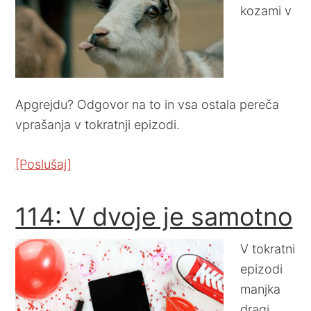
kozami v
Apgrejdu? Odgovor na to in vsa ostala pereča
vprašanja v tokratnji epizodi.
[Poslušaj]
114: V dvoje je samotno
V tokratni
epizodi
manjka
dragi