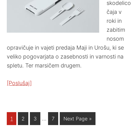
skodelico
čaja v
roki in
zabitim
nosom
opravičuje in vajeti predaja Maji in Urošu, ki se
veliko pogovarjata o zasebnosti in varnosti na
spletu. Ter marsičem drugem.
[Poslušaj]
…
1
2
3
7
Next Page »