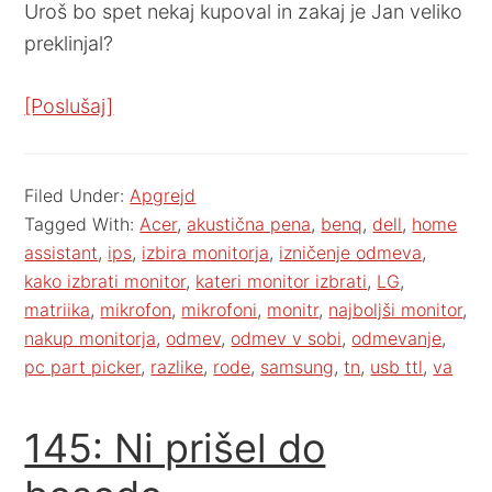
Uroš bo spet nekaj kupoval in zakaj je Jan veliko
preklinjal?
[Poslušaj]
Filed Under:
Apgrejd
Tagged With:
Acer
,
akustična pena
,
benq
,
dell
,
home
assistant
,
ips
,
izbira monitorja
,
izničenje odmeva
,
kako izbrati monitor
,
kateri monitor izbrati
,
LG
,
matriika
,
mikrofon
,
mikrofoni
,
monitr
,
najboljši monitor
,
nakup monitorja
,
odmev
,
odmev v sobi
,
odmevanje
,
pc part picker
,
razlike
,
rode
,
samsung
,
tn
,
usb ttl
,
va
145: Ni prišel do