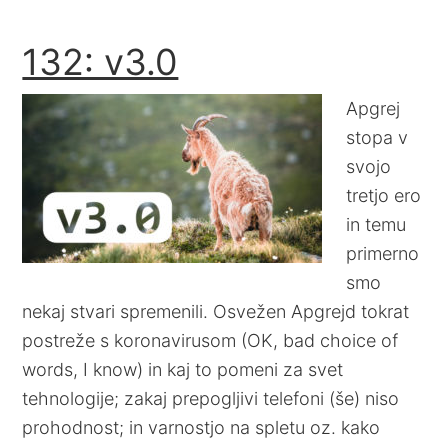
132: v3.0
Apgrej
stopa v
svojo
tretjo ero
in temu
primerno
smo
nekaj stvari spremenili. Osvežen Apgrejd tokrat
postreže s koronavirusom (OK, bad choice of
words, I know) in kaj to pomeni za svet
tehnologije; zakaj prepogljivi telefoni (še) niso
prohodnost; in varnostjo na spletu oz. kako