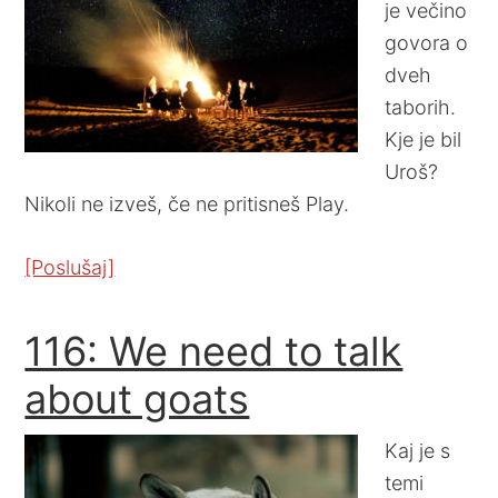
je večino
govora o
dveh
taborih.
Kje je bil
Uroš?
Nikoli ne izveš, če ne pritisneš Play.
[Poslušaj]
116: We need to talk
about goats
Kaj je s
temi