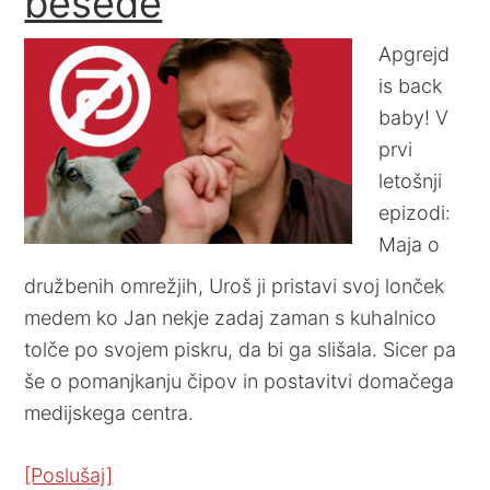
besede
Apgrejd
is back
baby! V
prvi
letošnji
epizodi:
Maja o
družbenih omrežjih, Uroš ji pristavi svoj lonček
medem ko Jan nekje zadaj zaman s kuhalnico
tolče po svojem piskru, da bi ga slišala. Sicer pa
še o pomanjkanju čipov in postavitvi domačega
medijskega centra.
[Poslušaj]