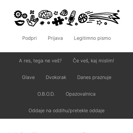
Podpri
Prijava
Legitimno pismo
A res, tega ne veš?
Če veš, kaj mislim!
Glave
Dvokorak
Danes praznuje
O.B.O.D.
Opazovalnica
Oddaje na oddihu/pretekle oddaje