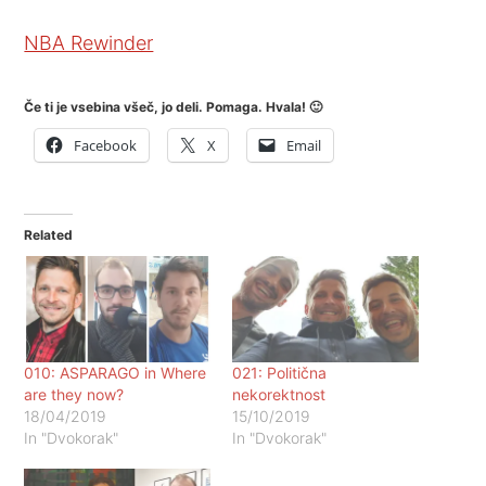
NBA Rewinder
Če ti je vsebina všeč, jo deli. Pomaga. Hvala! 🙂
Facebook
X
Email
Related
010: ASPARAGO in Where
021: Politična
are they now?
nekorektnost
18/04/2019
15/10/2019
In "Dvokorak"
In "Dvokorak"