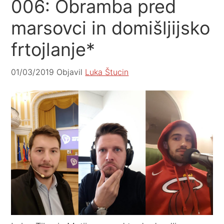
006: Obramba pred
marsovci in domišljijsko
frtojlanje*
01/03/2019
Objavil
Luka Štucin