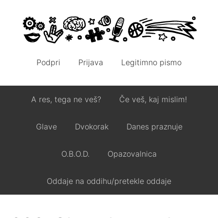
Podpri
Prijava
Legitimno pismo
A res, tega ne veš?
Če veš, kaj mislim!
Glave
Dvokorak
Danes praznuje
O.B.O.D.
Opazovalnica
Oddaje na oddihu/pretekle oddaje