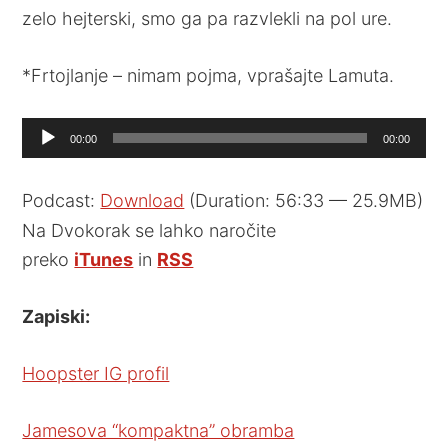
zelo hejterski, smo ga pa razvlekli na pol ure.
*Frtojlanje – nimam pojma, vprašajte Lamuta.
Audio
00:00
00:00
Player
Podcast:
Download
(Duration: 56:33 — 25.9MB)
Na Dvokorak se lahko naročite
preko
iTunes
in
RSS
Zapiski:
Hoopster IG profil
Jamesova “kompaktna” obramba