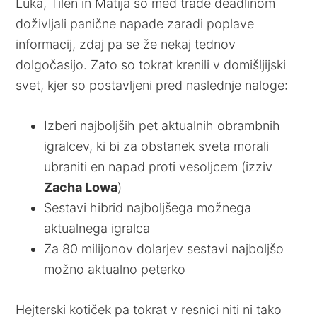
Luka, Tilen in Matija so med trade deadlinom
doživljali panične napade zaradi poplave
informacij, zdaj pa se že nekaj tednov
dolgočasijo. Zato so tokrat krenili v domišljijski
svet, kjer so postavljeni pred naslednje naloge:
Izberi najboljših pet aktualnih obrambnih
igralcev, ki bi za obstanek sveta morali
ubraniti en napad proti vesoljcem (izziv
Zacha Lowa
)
Sestavi hibrid najboljšega možnega
aktualnega igralca
Za 80 milijonov dolarjev sestavi najboljšo
možno aktualno peterko
Hejterski kotiček pa tokrat v resnici niti ni tako