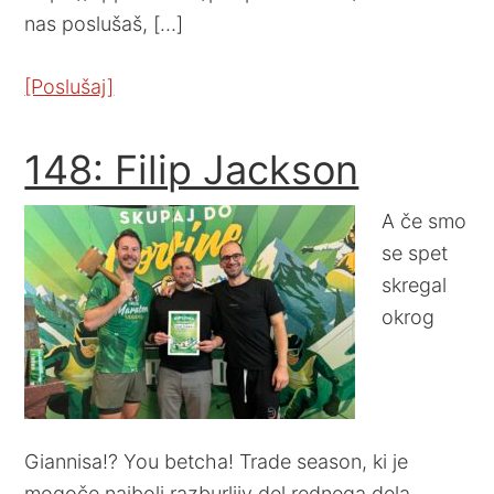
nas poslušaš, […]
[Poslušaj]
148: Filip Jackson
A če smo
se spet
skregal
okrog
Giannisa!? You betcha! Trade season, ki je
mogoče najbolj razburljiv del rednega dela