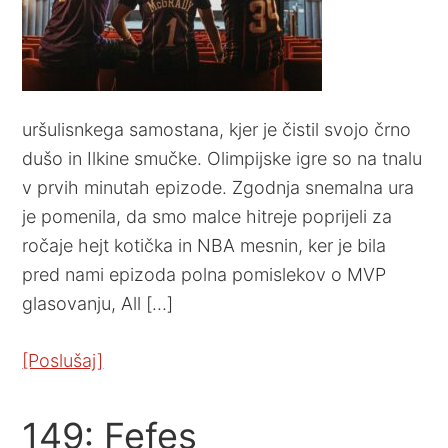
uršulisnkega samostana, kjer je čistil svojo črno
dušo in Ilkine smučke. Olimpijske igre so na tnalu
v prvih minutah epizode. Zgodnja snemalna ura
je pomenila, da smo malce hitreje poprijeli za
ročaje hejt kotička in NBA mesnin, ker je bila
pred nami epizoda polna pomislekov o MVP
glasovanju, All […]
[Poslušaj]
149: Fefes