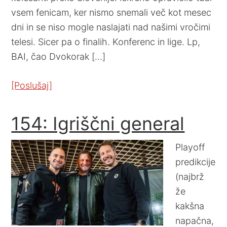
vsem fenicam, ker nismo snemali več kot mesec
dni in se niso mogle naslajati nad našimi vročimi
telesi. Sicer pa o finalih. Konferenc in lige. Lp,
BAI, čao Dvokorak […]
[Poslušaj]
154: Igriščni general
Playoff
predikcije
(najbrž
že
kakšna
napačna,