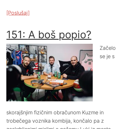
[Poslušaj]
151: A boš popio?
Začelo
se je s
skorajšnjim fizičnim obračunom Kuzme in
trobečega voznika kombija, končalo pa z