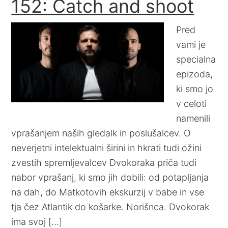
152: Catch and shoot
Pred
vami je
specialna
epizoda,
ki smo jo
v celoti
namenili
vprašanjem naših gledalk in poslušalcev. O
neverjetni intelektualni širini in hkrati tudi ožini
zvestih spremljevalcev Dvokoraka priča tudi
nabor vprašanj, ki smo jih dobili: od potapljanja
na dah, do Matkotovih ekskurzij v babe in vse
tja čez Atlantik do košarke. Norišnca. Dvokorak
ima svoj […]