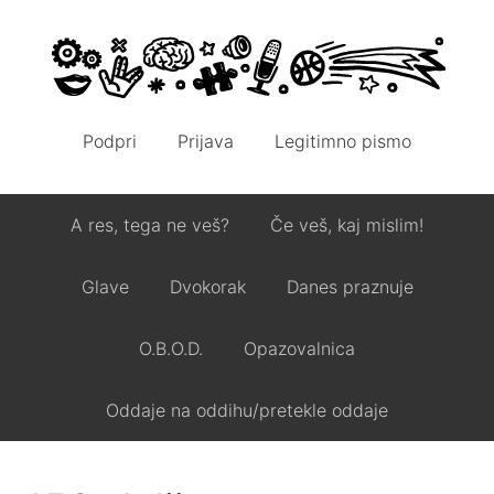
Podpri
Prijava
Legitimno pismo
A res, tega ne veš?
Če veš, kaj mislim!
Glave
Dvokorak
Danes praznuje
O.B.O.D.
Opazovalnica
Oddaje na oddihu/pretekle oddaje