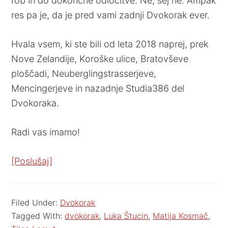
rob in do dokončne odločitve. Ne, sej ne. Ampak
res pa je, da je pred vami zadnji Dvokorak ever.
Hvala vsem, ki ste bili od leta 2018 naprej, prek
Nove Zelandije, Koroške ulice, Bratovševe
ploščadi, Neuberglingstrasserjeve,
Mencingerjeve in nazadnje Studia386 del
Dvokoraka.
Radi vas imamo!
[Poslušaj]
Filed Under:
Dvokorak
Tagged With:
dvokorak
,
Luka Štucin
,
Matija Kosmač
,