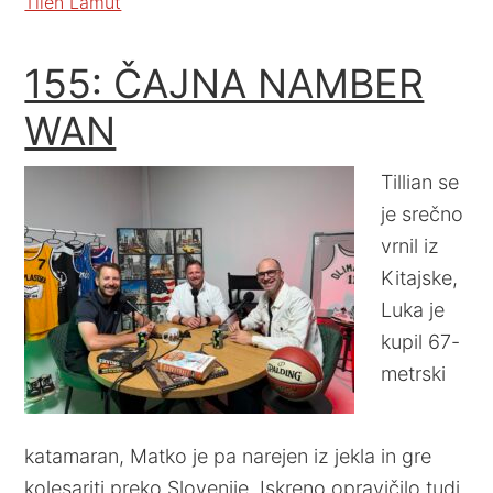
Tilen Lamut
155: ČAJNA NAMBER
WAN
Tillian se
je srečno
vrnil iz
Kitajske,
Luka je
kupil 67-
metrski
katamaran, Matko je pa narejen iz jekla in gre
kolesariti preko Slovenije. Iskreno opravičilo tudi