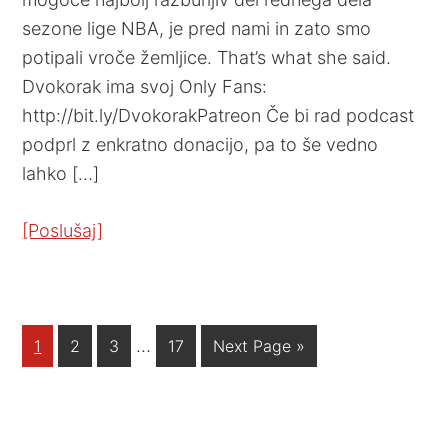
sezone lige NBA, je pred nami in zato smo
potipali vroče žemljice. That’s what she said.
Dvokorak ima svoj Only Fans:
http://bit.ly/DvokorakPatreon Če bi rad podcast
podprl z enkratno donacijo, pa to še vedno
lahko […]
[Poslušaj]
…
1
2
3
17
Next Page »