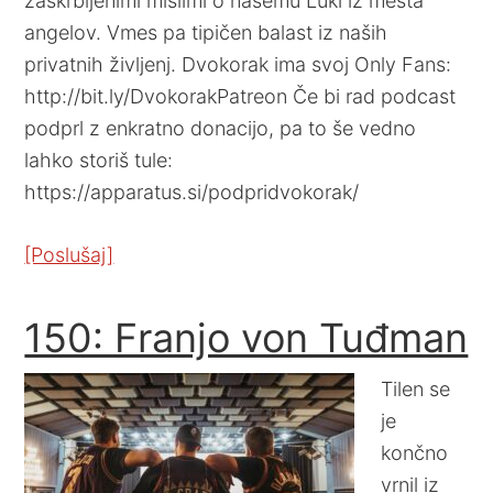
zaskrbljenimi mislimi o našemu Luki iz mesta
angelov. Vmes pa tipičen balast iz naših
privatnih življenj. Dvokorak ima svoj Only Fans:
http://bit.ly/DvokorakPatreon Če bi rad podcast
podprl z enkratno donacijo, pa to še vedno
lahko storiš tule:
https://apparatus.si/podpridvokorak/
[Poslušaj]
150: Franjo von Tuđman
Tilen se
je
končno
vrnil iz