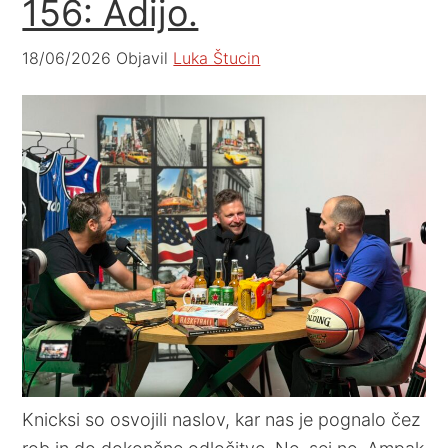
156: Adijo.
18/06/2026
Objavil
Luka Štucin
Knicksi so osvojili naslov, kar nas je pognalo čez