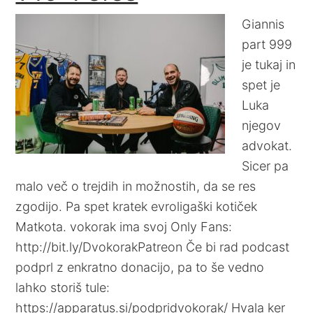
Giannis
part 999
je tukaj in
spet je
Luka
njegov
advokat.
Sicer pa
malo več o trejdih in možnostih, da se res
zgodijo. Pa spet kratek evroligaški kotiček
Matkota. vokorak ima svoj Only Fans:
http://bit.ly/DvokorakPatreon Če bi rad podcast
podprl z enkratno donacijo, pa to še vedno
lahko storiš tule:
https://apparatus.si/podpridvokorak/ Hvala ker