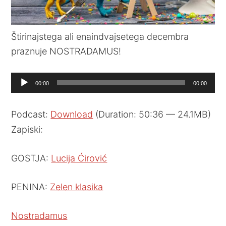
Štirinajstega ali enaindvajsetega decembra
praznuje NOSTRADAMUS!
Audio
00:00
00:00
Player
Podcast:
Download
(Duration: 50:36 — 24.1MB)
Zapiski:
GOSTJA:
Lucija Ćirović
PENINA:
Zelen klasika
Nostradamus