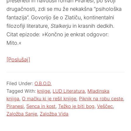
presenetil in navdušil roman
Piranesi
, po svoji
drugačnosti, zdi se mu že nekakšna “psihološka
fantazija”. Govorijo še o Zlatiču, kontinentalni
filozofiji literature,
Stalkerju
in krasnih dedkih
.
Citat epizode: »Končno je enkrat odgovor:
Mito.«
[Poslušaj]
Filed Under:
O.B.O.D.
Tagged With:
knjige
,
LUD Literatura
,
Mladinska
knjiga
,
O mačku ki je rešil knjige
,
Piknik na robu ceste
,
Piranesi
,
Senca in kost
,
Težko je biti bog
,
Veščec
,
Založba Sanje
,
Založba Vida