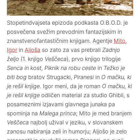
Stopetindvajseta epizoda podkasta O.B.O.D. je
posvečena svežim prevodnim fantazijskim in
znanstvenofantastičnim knjigam. Agentje
Mito
,
Igor
in
Aljoša
so zato za vas prebrali
Zadnjo
željo
(1. knjigo
Veščeca
), prvo knjigo trilogije
Senca in kost
,
Piknik na robu ceste
in
Težko je
biti bog
bratov Strugacki,
Piranesi
in
O mačku, ki
je rešil knjige
. Igor meni, da je roman
O mačku, ki
je rešil knjige
odličen material za studio Ghibli, s
posameznimi izjavami glavnega junaka pa
spominja na
Malega princa
; Mito je med branjem
Veščeca
najbolj užival v jeziku, v slovanskem
zanosu nabiranja zeli in humorju; Aljošo je zelo