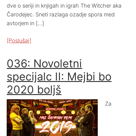
dve o seriji in knjigah in igrah The Witcher aka
Čarodejec. Sneti razlaga ozadje spora med
avtorjem in […]
[Poslušaj]
036: Novoletni
specijalc II: Mejbi bo
2020 boljš
Za