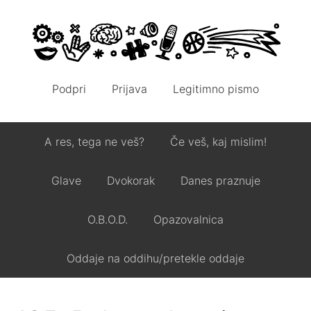
Podpri
Prijava
Legitimno pismo
A res, tega ne veš?
Če veš, kaj mislim!
Glave
Dvokorak
Danes praznuje
O.B.O.D.
Opazovalnica
Oddaje na oddihu/pretekle oddaje