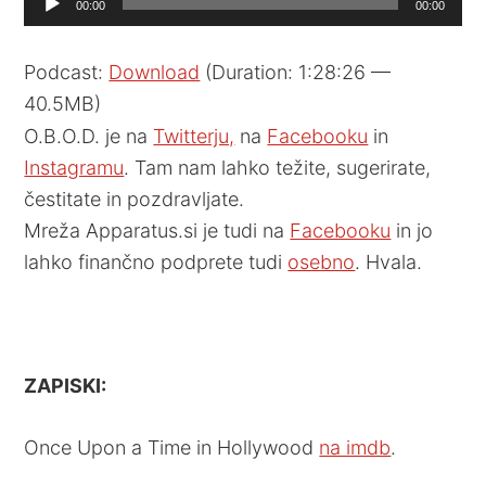
00:00
00:00
Player
Podcast:
Download
(Duration: 1:28:26 —
40.5MB)
O.B.O.D. je na
Twitterju,
na
Facebooku
in
Instagramu
. Tam nam lahko težite, sugerirate,
čestitate in pozdravljate.
Mreža Apparatus.si je tudi na
Facebooku
in jo
lahko finančno podprete tudi
osebno
. Hvala.
ZAPISKI:
Once Upon a Time in Hollywood
na imdb
.