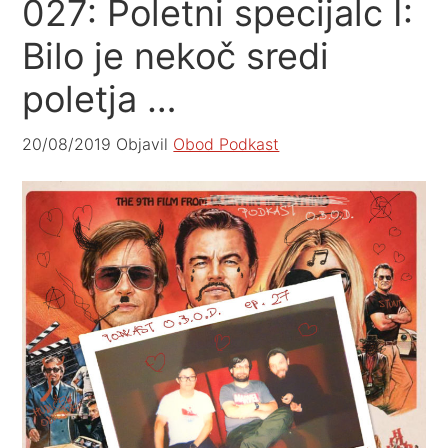
027: Poletni specijalc I:
Bilo je nekoč sredi
poletja …
20/08/2019
Objavil
Obod Podkast