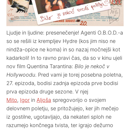
Ljudje in ljudine: presenečenje! Agenti O.B.O.D.-a
so se rešili iz krempljev Hydre (kos jim niso ne
nindža-opice ne koma) in so nazaj močnejši kot
kadarkoli! In to ravno pravi čas, da so v kinu ujeli
nov film Quentina Tarantina:
Bilo je nekoč v
Hollywoodu
. Pred vami je torej posebna poletna,
27. epizoda, bodisi zadnja epizoda prve bodisi
prva epizoda druge sezone. V njej
Mito
,
Igor
in
Aljoša
spregovorijo o svojem
delovnem poletju, se pritožujejo, ker jih mečejo
iz gostilne, ugotavljajo, da nekateri sploh ne
razumejo končnega tvista, ter igrajo dežurno