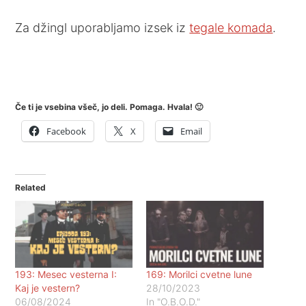
Za džingl uporabljamo izsek iz
tegale komada
.
Če ti je vsebina všeč, jo deli. Pomaga. Hvala! 🙂
Facebook
X
Email
Related
193: Mesec vesterna I:
169: Morilci cvetne lune
Kaj je vestern?
28/10/2023
06/08/2024
In "O.B.O.D."