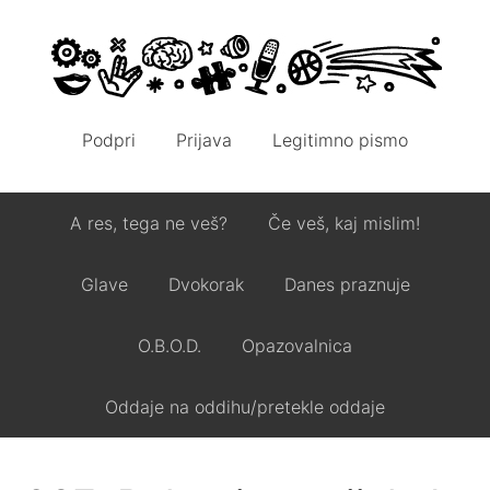
Podpri
Prijava
Legitimno pismo
A res, tega ne veš?
Če veš, kaj mislim!
Glave
Dvokorak
Danes praznuje
O.B.O.D.
Opazovalnica
Oddaje na oddihu/pretekle oddaje