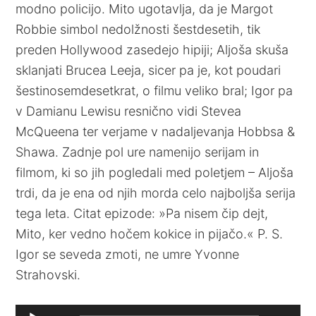
modno policijo. Mito ugotavlja, da je Margot
Robbie simbol nedolžnosti šestdesetih, tik
preden Hollywood zasedejo hipiji; Aljoša skuša
sklanjati Brucea Leeja, sicer pa je, kot poudari
šestinosemdesetkrat, o filmu veliko bral; Igor pa
v Damianu Lewisu resnično vidi Stevea
McQueena ter verjame v nadaljevanja Hobbsa &
Shawa. Zadnje pol ure namenijo serijam in
filmom, ki so jih pogledali med poletjem – Aljoša
trdi, da je ena od njih morda celo najboljša serija
tega leta. Citat epizode: »Pa nisem čip dejt,
Mito, ker vedno hočem kokice in pijačo.« P. S.
Igor se seveda zmoti, ne umre Yvonne
Strahovski.
Audio