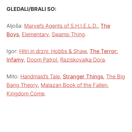
GLEDALI/BRALI SO:
Aljoša:
Marvel’s Agents of S.H.I.E.L.D.
,
The
Boys
,
Elementary
,
Swamp Thing
.
Igor:
Hitri in drzni: Hobbs & Shaw
,
The Terror:
Infamy
,
Doom Patrol
,
Raziskovalka Dora
.
Mito:
Handmaid’s Tale
,
Stranger Things
,
The Big
Bang Theory
,
Malazan Book of the Fallen
,
Kingdom Come
.