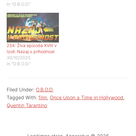
In "O.B.O.D."
234: Živa epizoda XVIII v
Izoli: Nazaj v prihodnost
30/10/2025
In "O.B.O.D."
Filed Under:
O.B.O.D.
Tagged With:
film
,
Once Upon a Time in Hollywood
,
Quentin Tarantino