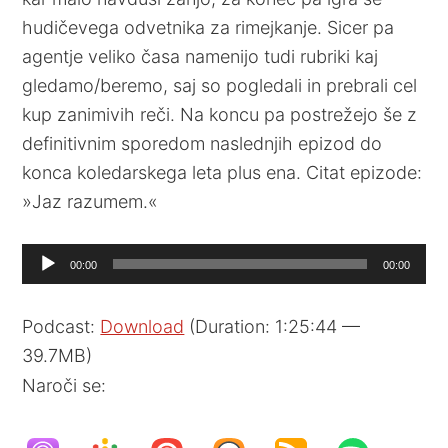
hudičevega odvetnika za rimejkanje. Sicer pa
agentje veliko časa namenijo tudi rubriki kaj
gledamo/beremo, saj so pogledali in prebrali cel
kup zanimivih reči. Na koncu pa postrežejo še z
definitivnim sporedom naslednjih epizod do
konca koledarskega leta plus ena. Citat epizode:
»Jaz razumem.«
Audio
00:00
00:00
Player
Podcast:
Download
(Duration: 1:25:44 —
39.7MB)
Naroči se: