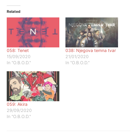
Related
058: Tenet
038: Njegova temna tvar
15/09/2020
21/01/2020
In "O.B.O.D."
In "O.B.O.D."
059: Akira
29/09/2020
In "O.B.O.D."