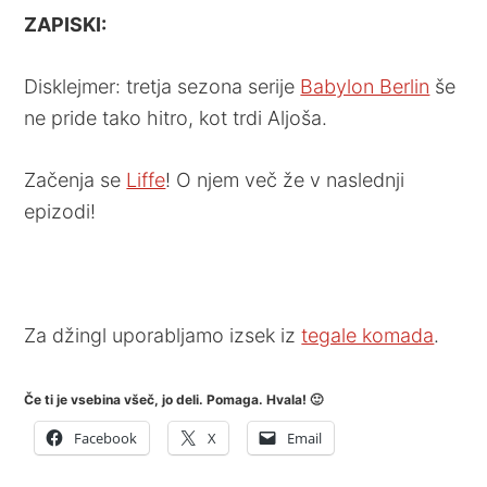
ZAPISKI:
Disklejmer: tretja sezona serije
Babylon Berlin
še
ne pride tako hitro, kot trdi Aljoša.
Začenja se
Liffe
! O njem več že v naslednji
epizodi!
Za džingl uporabljamo izsek iz
tegale komada
.
Če ti je vsebina všeč, jo deli. Pomaga. Hvala! 🙂
Facebook
X
Email