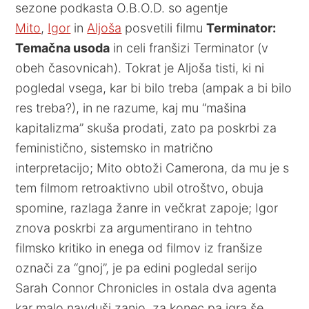
sezone podkasta O.B.O.D. so agentje
Mito
,
Igor
in
Aljoša
posvetili filmu
Terminator:
Temačna usoda
in celi franšizi Terminator (v
obeh časovnicah). Tokrat je Aljoša tisti, ki ni
pogledal vsega, kar bi bilo treba (ampak a bi bilo
res treba?), in ne razume, kaj mu “mašina
kapitalizma” skuša prodati, zato pa poskrbi za
feministično, sistemsko in matrično
interpretacijo; Mito obtoži Camerona, da mu je s
tem filmom retroaktivno ubil otroštvo, obuja
spomine, razlaga žanre in večkrat zapoje; Igor
znova poskrbi za argumentirano in tehtno
filmsko kritiko in enega od filmov iz franšize
označi za “gnoj”, je pa edini pogledal serijo
Sarah Connor Chronicles in ostala dva agenta
kar malo navduši zanjo, za konec pa igra še