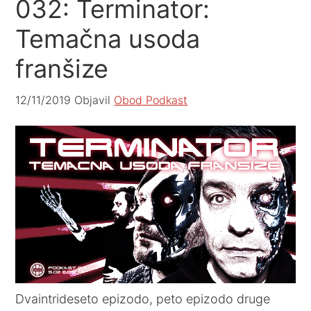
032: Terminator:
Temačna usoda
franšize
12/11/2019
Objavil
Obod Podkast
Dvaintrideseto epizodo, peto epizodo druge