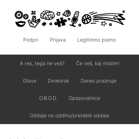
Podpri
Prijava
Legitimno pismo
A res, tega ne veš?
Če veš, kaj mislim!
Glave
Dvokorak
Danes praznuje
O.B.O.D.
Opazovalnica
Oddaje na oddihu/pretekle oddaje