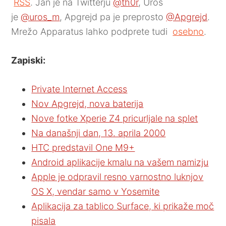
RSS
. Jan je na Twitterju
@th0r
, Uroš
je
@uros_m
, Apgrejd pa je preprosto
@Apgrejd
.
Mrežo Apparatus lahko podprete tudi
osebno
.
Zapiski:
Private Internet Access
Nov Apgrejd, nova baterija
Nove fotke Xperie Z4 pricurljale na splet
Na današnji dan, 13. aprila 2000
HTC predstavil One M9+
Android aplikacije kmalu na vašem namizju
Apple je odpravil resno varnostno luknjov
OS X, vendar samo v Yosemite
Aplikacija za tablico Surface, ki prikaže moč
pisala