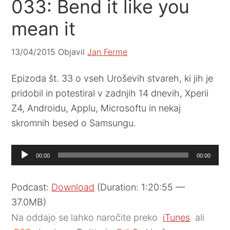
033: Bend it like you
mean it
13/04/2015
Objavil
Jan Ferme
Epizoda št. 33 o vseh Uroševih stvareh, ki jih je
pridobil in potestiral v zadnjih 14 dnevih, Xperii
Z4, Androidu, Applu, Microsoftu in nekaj
skromnih besed o Samsungu.
Audio
00:00
00:00
Player
Podcast:
Download
(Duration: 1:20:55 —
37.0MB)
Na oddajo se lahko naročite preko
iTunes
ali