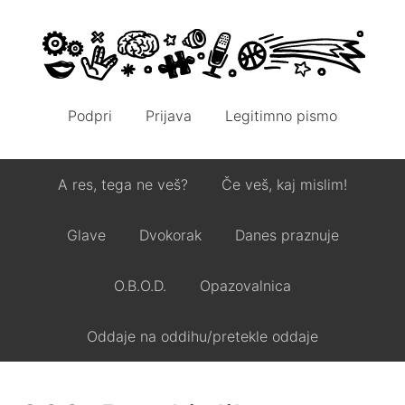
Podpri
Prijava
Legitimno pismo
A res, tega ne veš?
Če veš, kaj mislim!
Glave
Dvokorak
Danes praznuje
O.B.O.D.
Opazovalnica
Oddaje na oddihu/pretekle oddaje