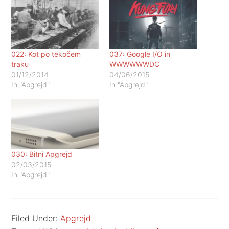
022: Kot po tekočem
037: Google I/O in
traku
WWWWWWDC
01/12/2014
04/06/2015
In "Apgrejd"
In "Apgrejd"
030: Bitni Apgrejd
02/03/2015
In "Apgrejd"
Filed Under:
Apgrejd