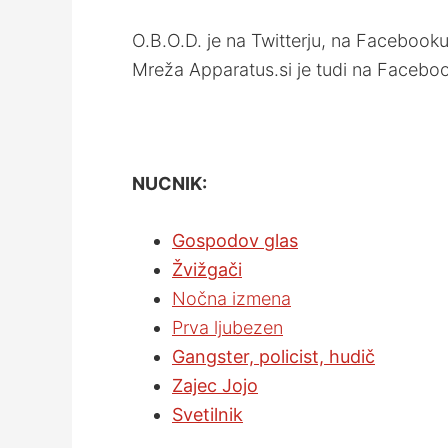
O.B.O.D. je na Twitterju, na Facebooku
Mreža Apparatus.si je tudi na Faceboo
NUCNIK:
Gospodov glas
Žvižgači
Nočna izmena
Prva ljubezen
Gangster, policist, hudič
Zajec Jojo
Svetilnik