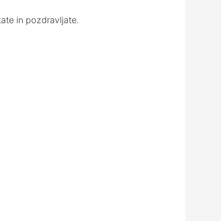
decrease
volume.
ate in pozdravljate.