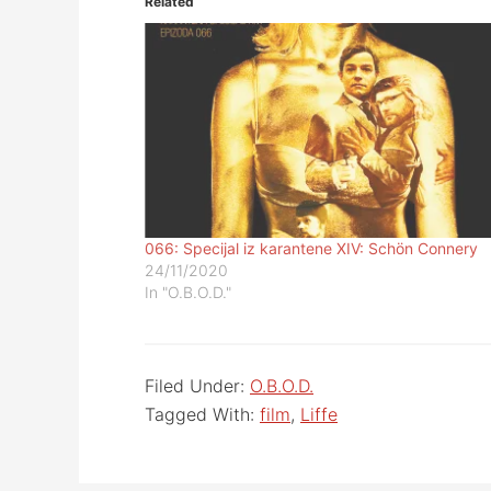
Related
066: Specijal iz karantene XIV: Schön Connery
24/11/2020
In "O.B.O.D."
Filed Under:
O.B.O.D.
Tagged With:
film
,
Liffe