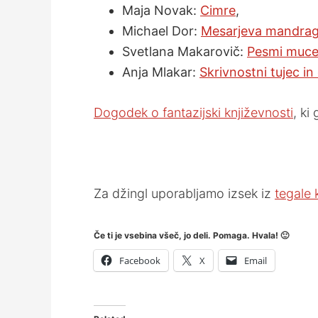
Maja Novak:
Cimre
,
Michael Dor:
Mesarjeva mandra
Svetlana Makarovič:
Pesmi muce
Anja Mlakar:
Skrivnostni tujec i
Dogodek o fantazijski književnosti
, ki
Za džingl uporabljamo izsek iz
tegale
Če ti je vsebina všeč, jo deli. Pomaga. Hvala! 🙂
Facebook
X
Email