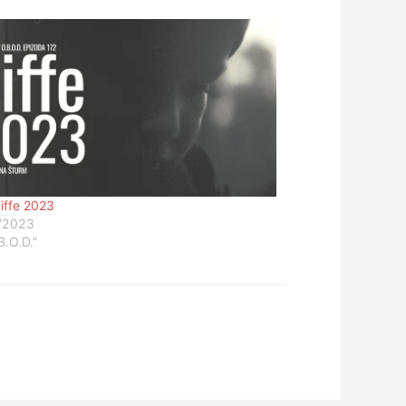
Liffe 2023
/2023
B.O.D."