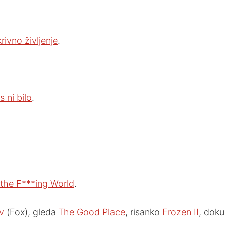
rivno življenje
.
 ni bilo
.
the F***ing World
.
v
(Fox), gleda
The Good Place
, risanko
Frozen II
, dok