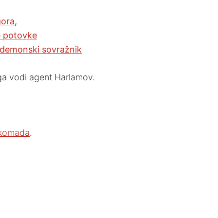
gora
,
 potovke
n demonski sovražnik
 ga vodi agent Harlamov.
 komada
.