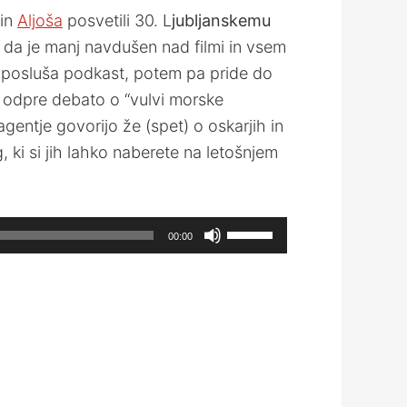
in
Aljoša
posvetili 30. L
jubljanskemu
, da je manj navdušen nad filmi in vsem
ru posluša podkast, potem pa pride do
r odpre debato o “vulvi morske
agentje govorijo že (spet) o oskarjih in
ki si jih lahko naberete na letošnjem
Use
00:00
Up/Down
Arrow
keys
to
increase
or