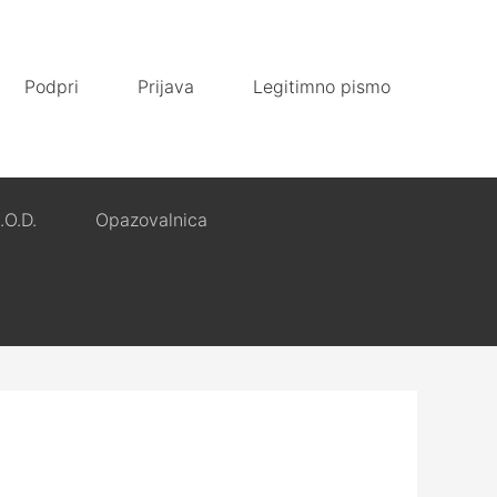
Podpri
Prijava
Legitimno pismo
.O.D.
Opazovalnica