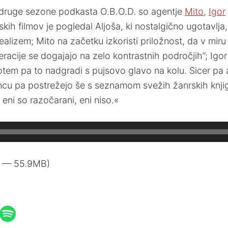
o druge sezone podkasta O.B.O.D. so agentje
Mito
,
Igor
skih filmov je pogledal Aljoša, ki nostalgično ugotavlja
 realizem; Mito na začetku izkoristi priložnost, da v mi
racije se dogajajo na zelo kontrastnih področjih”; Igo
 potem pa to nadgradi s pujsovo glavo na kolu. Sicer pa 
cu pa postrežejo še s seznamom svežih žanrskih knjig, 
 eni so razočarani, eni niso.«
5 — 55.9MB)