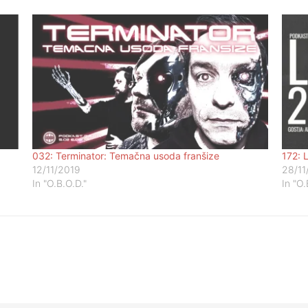
032: Terminator: Temačna usoda franšize
172: 
12/11/2019
28/11
In "O.B.O.D."
In "O.