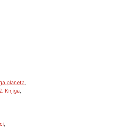
ga planeta
,
. Knjiga
,
,
ci
,