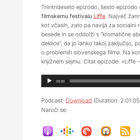
Triintrideseto epizodo, šesto epizod
filmskemu festivalu
Liffe
. Največ žanr
kot včasih, zato pa navija za socialni
besede in se oddolži s “kromatične abe
deklice”, da jo lahko takoj zaključijo,
o problemih slovenskega filma. Na kon
knjižnem sejmu. Citat epizode: »Liffe –
Audio
00:00
Player
Podcast:
Download
(Duration: 2:01:0
Naroči se: