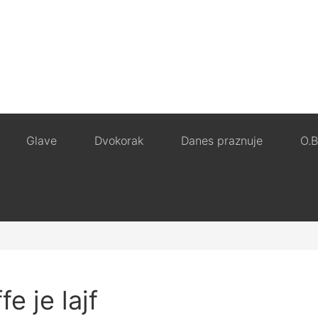
Glave
Dvokorak
Danes praznuje
O.B
fe je lajf