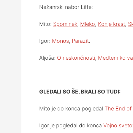
Nežanrski nabor Liffe:
Mito:
Spominek
,
Mleko
,
Konje krast
,
Sk
Igor:
Monos
,
Parazit
.
Aljoša:
O neskončnosti
,
Medtem ko vas
GLEDALI SO ŠE, BRALI SO TUDI:
Mito je do konca pogledal
The End of 
Igor je pogledal do konca
Vojno sveto