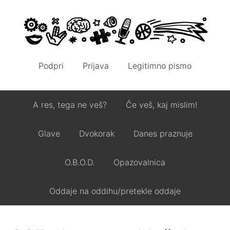
Podpri
Prijava
Legitimno pismo
A res, tega ne veš?
Če veš, kaj mislim!
Glave
Dvokorak
Danes praznuje
O.B.O.D.
Opazovalnica
Oddaje na oddihu/pretekle oddaje