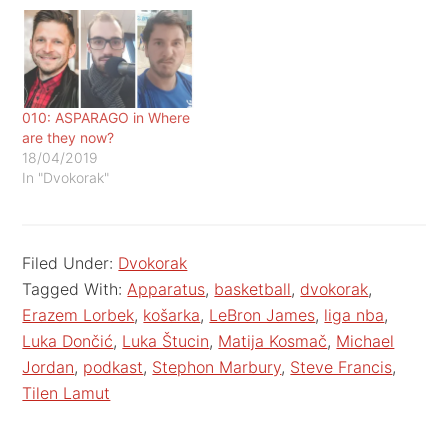
010: ASPARAGO in Where
are they now?
18/04/2019
In "Dvokorak"
Filed Under:
Dvokorak
Tagged With:
Apparatus
,
basketball
,
dvokorak
,
Erazem Lorbek
,
košarka
,
LeBron James
,
liga nba
,
Luka Dončić
,
Luka Štucin
,
Matija Kosmač
,
Michael
Jordan
,
podkast
,
Stephon Marbury
,
Steve Francis
,
Tilen Lamut