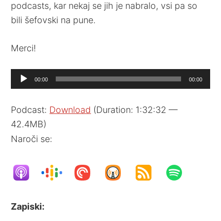
podcasts, kar nekaj se jih je nabralo, vsi pa so
bili šefovski na pune.
Merci!
Audio
00:00
00:00
Player
Podcast:
Download
(Duration: 1:32:32 —
42.4MB)
Naroči se:
Zapiski: