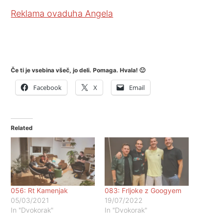
Reklama ovaduha Angela
Če ti je vsebina všeč, jo deli. Pomaga. Hvala! 🙂
Facebook
X
Email
Related
056: Rt Kamenjak
083: Frljoke z Googyem
05/03/2021
19/07/2022
In "Dvokorak"
In "Dvokorak"