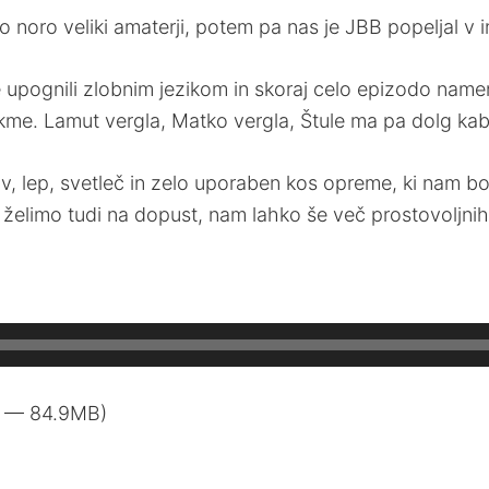
 noro veliki amaterji, potem pa nas je JBB popeljal v i
upognili zlobnim jezikom in skoraj celo epizodo namenil
ekme. Lamut vergla, Matko vergla, Štule ma pa dolg kab
 nov, lep, svetleč in zelo uporaben kos opreme, ki nam
pa želimo tudi na dopust, nam lahko še več prostovoljni
2 — 84.9MB)