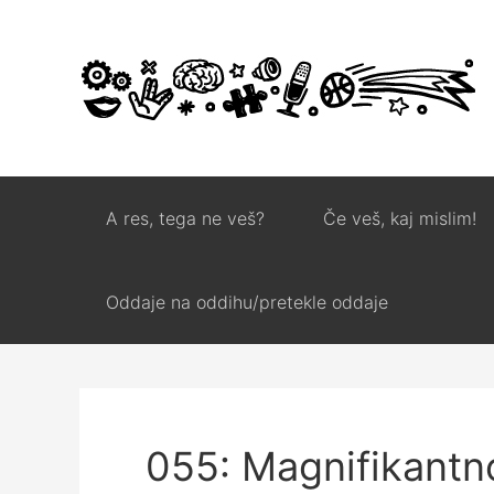
A res, tega ne veš?
Če veš, kaj mislim!
Oddaje na oddihu/pretekle oddaje
055: Magnifikantn