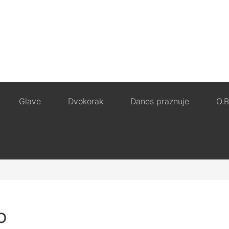
Glave
Dvokorak
Danes praznuje
O.B
o