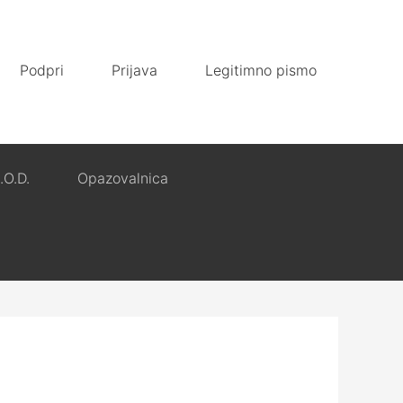
Podpri
Prijava
Legitimno pismo
.O.D.
Opazovalnica