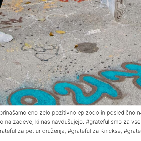
 prinašamo eno zelo pozitivno epizodo in posledično n
o na zadeve, ki nas navdušujejo. #grateful smo za vse 
ateful za pet ur druženja, #grateful za Knickse, #grat