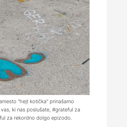
amesto “hejt kotička” prinašamo
vas, ki nas poslušate, #grateful za
eful za rekordno dolgo epizodo.