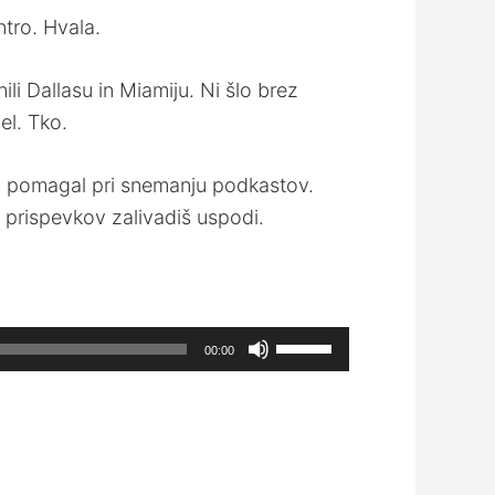
ntro. Hvala.
i Dallasu in Miamiju. Ni šlo brez
el. Tko.
 bo pomagal pri snemanju podkastov.
h prispevkov zalivadiš uspodi.
Use
00:00
Up/Down
Arrow
keys
to