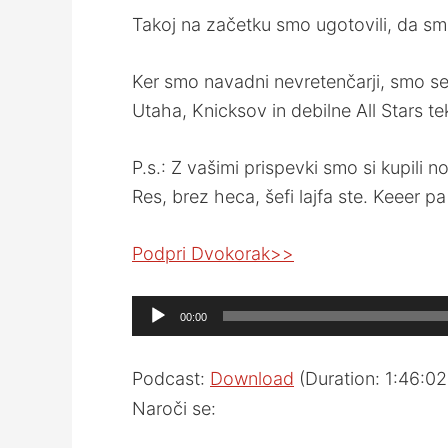
Takoj na začetku smo ugotovili, da smo
Ker smo navadni nevretenčarji, smo se 
Utaha, Knicksov in debilne All Stars t
P.s.: Z vašimi prispevki smo si kupili
Res, brez heca, šefi lajfa ste. Keeer 
Podpri Dvokorak>>
Audio
00:00
Player
Podcast:
Download
(Duration: 1:46:0
Naroči se: