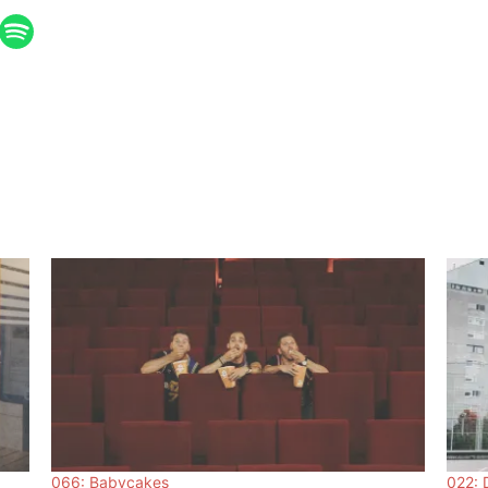
066: Babycakes
022: