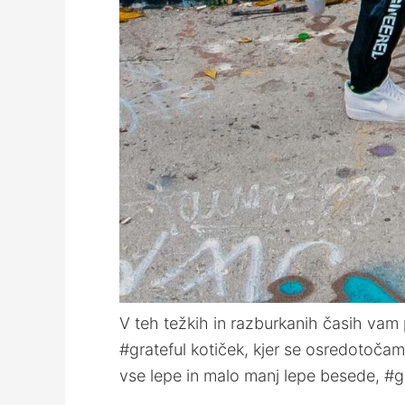
V teh težkih in razburkanih časih vam
#grateful kotiček, kjer se osredotočam
vse lepe in malo manj lepe besede, #gr