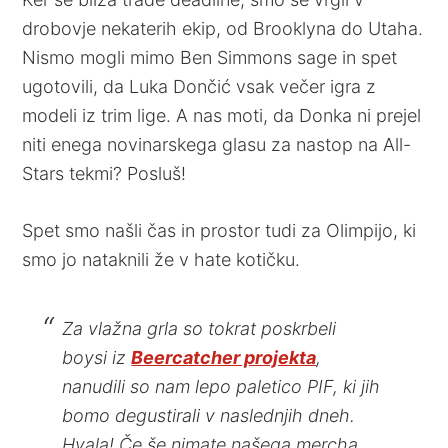
drobovje nekaterih ekip, od Brooklyna do Utaha.
Nismo mogli mimo Ben Simmons sage in spet
ugotovili, da Luka Dončić vsak večer igra z
modeli iz trim lige. A nas moti, da Donka ni prejel
niti enega novinarskega glasu za nastop na All-
Stars tekmi? Posluš!
Spet smo našli čas in prostor tudi za Olimpijo, ki
smo jo nataknili že v hate kotičku.
Za vlažna grla so tokrat poskrbeli
boysi iz
Beercatcher projekta
,
nanudili so nam lepo paletico PIF, ki jih
bomo degustirali v naslednjih dneh.
Hvala! Če še nimate našega mercha,