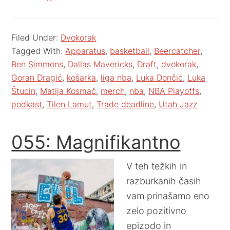
Filed Under:
Dvokorak
Tagged With:
Apparatus
,
basketball
,
Beercatcher
,
Ben Simmons
,
Dallas Mavericks
,
Draft
,
dvokorak
,
Goran Dragić
,
košarka
,
liga nba
,
Luka Dončić
,
Luka
Štucin
,
Matija Kosmač
,
merch
,
nba
,
NBA Playoffs
,
podkast
,
Tilen Lamut
,
Trade deadline
,
Utah Jazz
055: Magnifikantno
V teh težkih in
razburkanih časih
vam prinašamo eno
zelo pozitivno
epizodo in