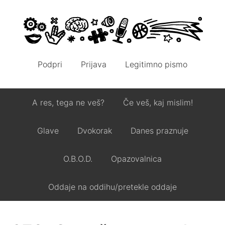
Podpri
Prijava
Legitimno pismo
A res, tega ne veš?
Če veš, kaj mislim!
Glave
Dvokorak
Danes praznuje
O.B.O.D.
Opazovalnica
Oddaje na oddihu/pretekle oddaje