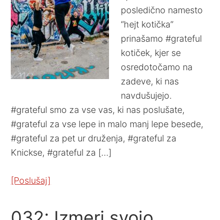
posledično namesto
“hejt kotička”
prinašamo #grateful
kotiček, kjer se
osredotočamo na
zadeve, ki nas
navdušujejo.
#grateful smo za vse vas, ki nas poslušate,
#grateful za vse lepe in malo manj lepe besede,
#grateful za pet ur druženja, #grateful za
Knickse, #grateful za […]
[Poslušaj]
032: Izmeri svojo