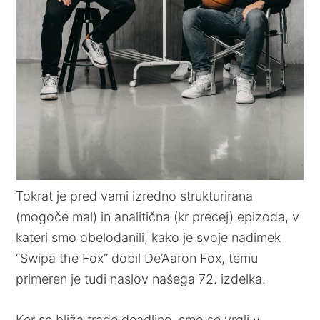
Tokrat je pred vami izredno strukturirana
(mogoče mal) in analitična (kr precej) epizoda, v
kateri smo obelodanili, kako je svoje nadimek
“Swipa the Fox” dobil De’Aaron Fox, temu
primeren je tudi naslov našega 72. izdelka.
Ker se bliža trade deadline, smo se vrgli v