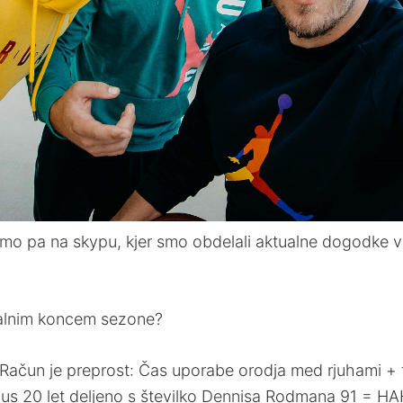
smo pa na skypu, kjer smo obdelali aktualne dogodke v 
cialnim koncem sezone?
Račun je preprost: Čas uporabe orodja med rjuhami + 
plus 20 let deljeno s številko Dennisa Rodmana 91 = H