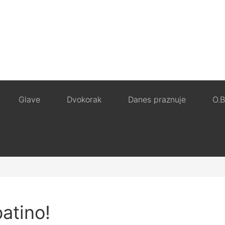
Glave
Dvokorak
Danes praznuje
O.B
batino!