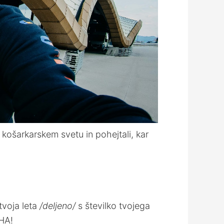
košarkarskem svetu in pohejtali, kar
tvoja leta
/deljeno/
s številko tvojega
AHA!