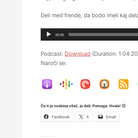
Deli med frende, da bodo imeli kaj del
Audio
00:00
Player
Podcast:
Download
(Duration: 1:04:2
Naroči se:
Če ti je vsebina všeč, jo deli. Pomaga. Hvala! 🙂
Facebook
X
Email