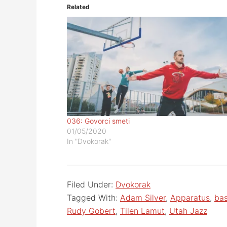
Related
036: Govorci smeti
01/05/2020
In "Dvokorak"
Filed Under:
Dvokorak
Tagged With:
Adam Silver
,
Apparatus
,
bas
Rudy Gobert
,
Tilen Lamut
,
Utah Jazz