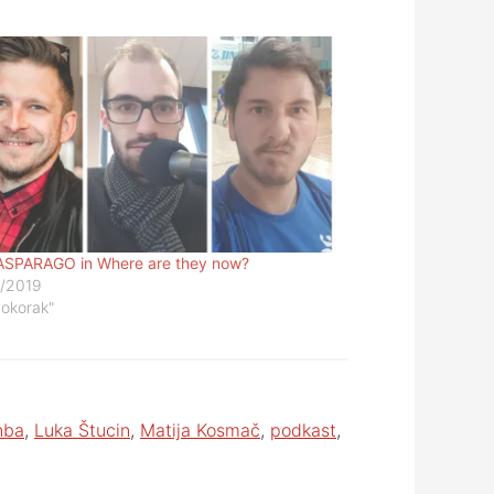
ASPARAGO in Where are they now?
/2019
vokorak"
nba
,
Luka Štucin
,
Matija Kosmač
,
podkast
,