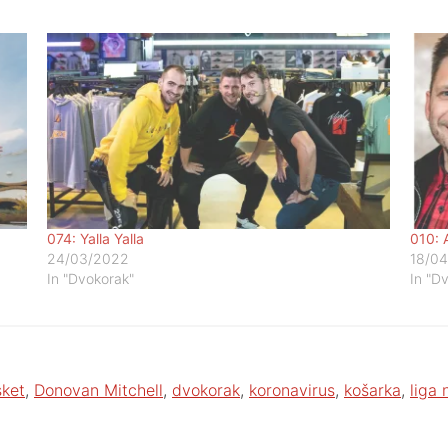
074: Yalla Yalla
010: 
24/03/2022
18/04
In "Dvokorak"
In "D
ket
,
Donovan Mitchell
,
dvokorak
,
koronavirus
,
košarka
,
liga 