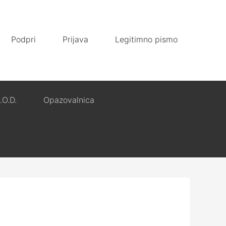
Podpri
Prijava
Legitimno pismo
.O.D.
Opazovalnica