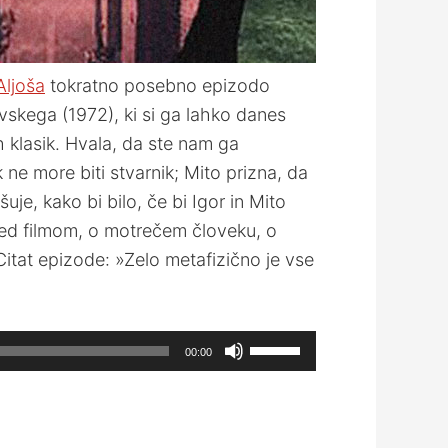
Aljoša
tokratno posebno epizodo
vskega (1972), ki si ga lahko danes
 klasik. Hvala, da ste nam ga
 ne more biti stvarnik; Mito prizna, da
uje, kako bi bilo, če bi Igor in Mito
 med filmom, o motrečem človeku, o
. Citat epizode: »Zelo metafizično je vse
Use
00:00
Up/Down
Arrow
keys