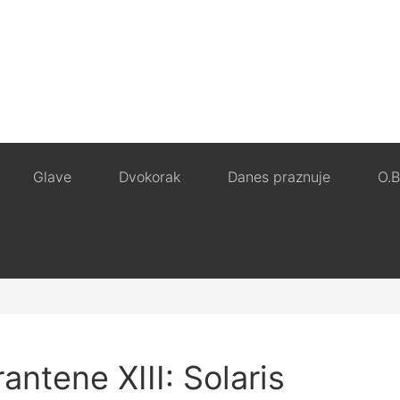
Glave
Dvokorak
Danes praznuje
O.B
rantene XIII: Solaris