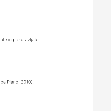
to
increase
or
decrease
volume.
ate in pozdravljate.
ba Piano, 2010).