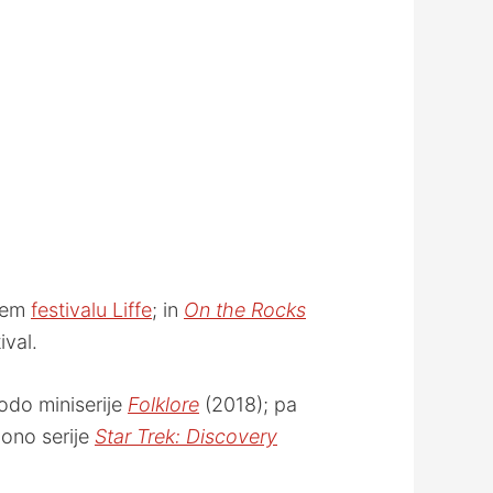
njem
festivalu Liffe
; in
On the Rocks
ival.
odo miniserije
Folklore
(2018); pa
zono serije
Star Trek: Discovery