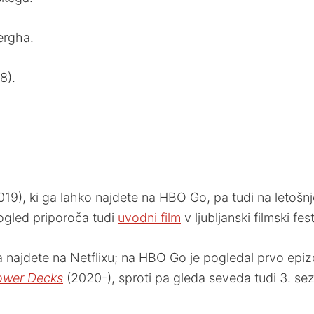
ergha.
8).
19), ki ga lahko najdete na HBO Go, pa tudi na letoš
 ogled priporoča tudi
uvodni film
v ljubljanski filmski fest
a najdete na Netflixu; na HBO Go je pogledal prvo epiz
Lower Decks
(2020-), sproti pa gleda seveda tudi 3. se