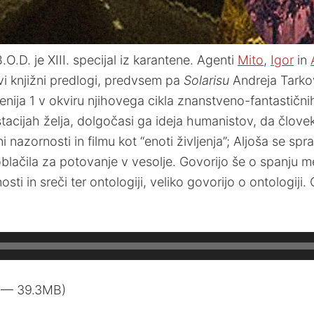
.D. je XIII. specijal iz karantene. Agenti
Mito
,
Igor
in
vi knjižni predlogi, predvsem pa
Solarisu
Andreja Tarko
ija 1 v okviru njihovega cikla znanstveno-fantastičnih
tacijah želja, dolgočasi ga ideja humanistov, da človek
nazornosti in filmu kot “enoti življenja”; Aljoša se spraš
 oblačila za potovanje v vesolje. Govorijo še o spanju
osti in sreči ter ontologiji, veliko govorijo o ontologiji
8 — 39.3MB)