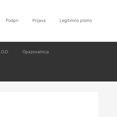
Podpri
Prijava
Legitimno pismo
.O.D.
Opazovalnica