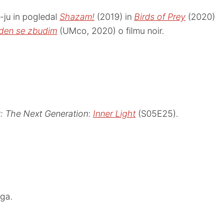
-ju in pogledal
Shazam!
(2019) in
Birds of Prey
(2020) 
den se zbudim
(UMco, 2020) o filmu noir.
k: The Next Generation
:
Inner Light
(S05E25).
ga.