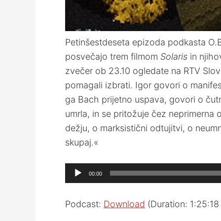
Petinšestdeseta epizoda podkasta O.B.O
posvečajo trem filmom
Solaris
in njiho
zvečer ob 23.10 ogledate na RTV Sloven
pomagali izbrati. Igor govori o manifes
ga Bach prijetno uspava, govori o čutni 
umrla, in se pritožuje čez neprimerna
dežju, o marksistični odtujitvi, o neumn
skupaj.«
Audio
00:00
Player
Podcast:
Download
(Duration: 1:25:1