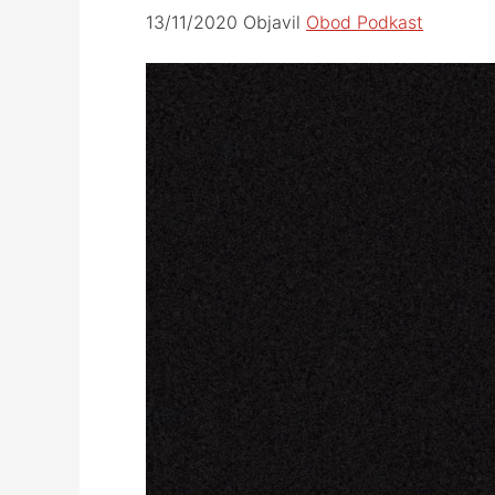
13/11/2020
Objavil
Obod Podkast