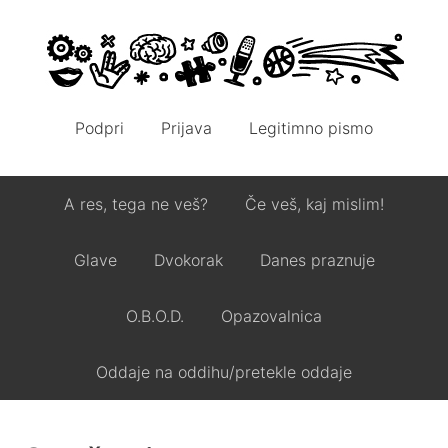
Podpri
Prijava
Legitimno pismo
A res, tega ne veš?
Če veš, kaj mislim!
Glave
Dvokorak
Danes praznuje
O.B.O.D.
Opazovalnica
Oddaje na oddihu/pretekle oddaje