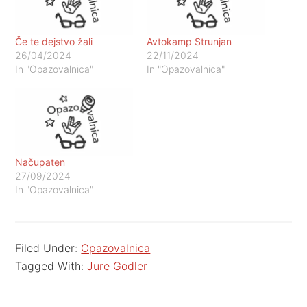
Če te dejstvo žali
Avtokamp Strunjan
26/04/2024
22/11/2024
In "Opazovalnica"
In "Opazovalnica"
Načupaten
27/09/2024
In "Opazovalnica"
Filed Under:
Opazovalnica
Tagged With:
Jure Godler