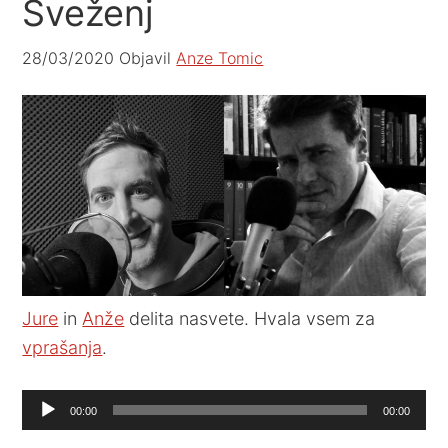
Sveženj
28/03/2020
Objavil
Anze Tomic
Jure
in
Anže
delita nasvete. Hvala vsem za
vprašanja
.
Audio
00:00
00:00
Player