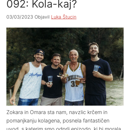
092: Kola-kaj?
03/03/2023
Objavil
Luka Štucin
Zokara in Omara sta nam, navzlic krčem in
pomanjkanju kolagena, posnela fantastičen
uvod, s katerim smo odprli epizodo, ki bi morala