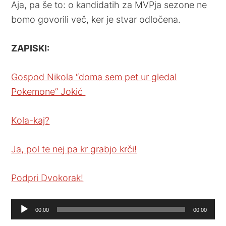
Aja, pa še to: o kandidatih za MVPja sezone ne
bomo govorili več, ker je stvar odločena.
ZAPISKI:
Gospod Nikola “doma sem pet ur gledal
Pokemone” Jokić
Kola-kaj?
Ja, pol te nej pa kr grabjo krči!
Podpri Dvokorak!
Audio
00:00
00:00
Player