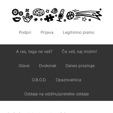
Podpri
Prijava
Legitimno pismo
A res, tega ne veš?
Če veš, kaj mislim!
Glave
Dvokorak
Danes praznuje
O.B.O.D.
Opazovalnica
Oddaje na oddihu/pretekle oddaje