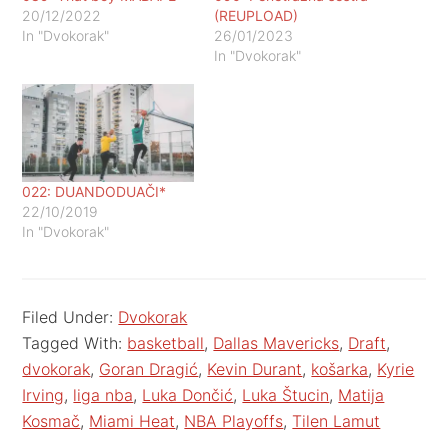
20/12/2022
(REUPLOAD)
In "Dvokorak"
26/01/2023
In "Dvokorak"
022: DUANDODUAČI*
22/10/2019
In "Dvokorak"
Filed Under:
Dvokorak
Tagged With:
basketball
,
Dallas Mavericks
,
Draft
,
dvokorak
,
Goran Dragić
,
Kevin Durant
,
košarka
,
Kyrie
Irving
,
liga nba
,
Luka Dončić
,
Luka Štucin
,
Matija
Kosmač
,
Miami Heat
,
NBA Playoffs
,
Tilen Lamut