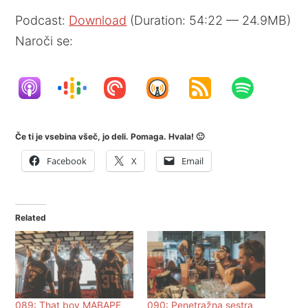
Podcast:
Download
(Duration: 54:22 — 24.9MB)
Naroči se:
Če ti je vsebina všeč, jo deli. Pomaga. Hvala! 🙂
Facebook
X
Email
Related
089: That boy MABAPE
090: Penetražna sestra