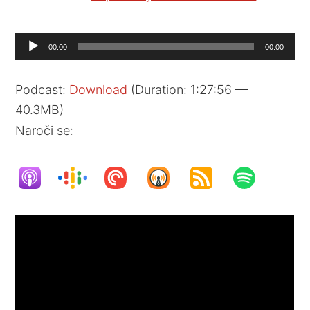
Audio
00:00
00:00
Player
Podcast:
Download
(Duration: 1:27:56 —
40.3MB)
Naroči se: