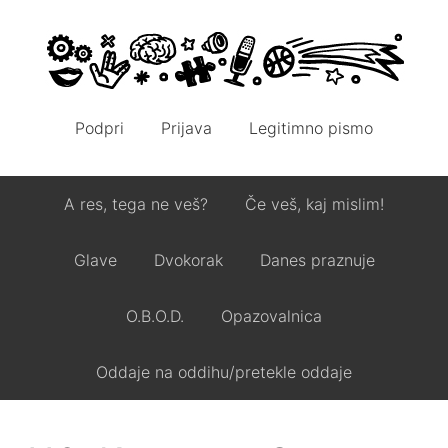
Podpri
Prijava
Legitimno pismo
A res, tega ne veš?
Če veš, kaj mislim!
Glave
Dvokorak
Danes praznuje
O.B.O.D.
Opazovalnica
Oddaje na oddihu/pretekle oddaje