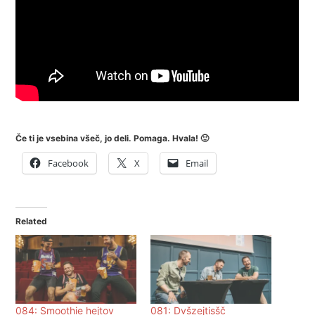
Če ti je vsebina všeč, jo deli. Pomaga. Hvala! 🙂
Facebook
X
Email
Related
084: Smoothie hejtov
081: Dvšzejtisšč