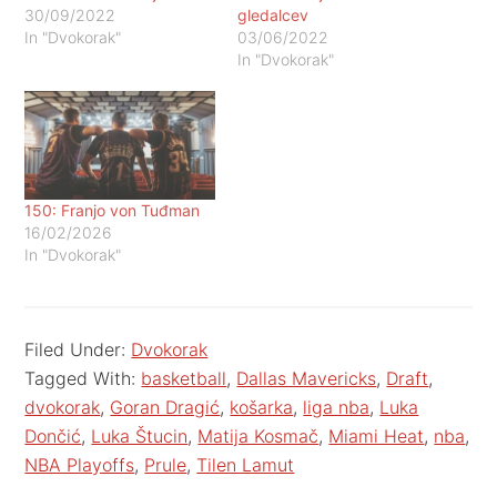
30/09/2022
gledalcev
In "Dvokorak"
03/06/2022
In "Dvokorak"
150: Franjo von Tuđman
16/02/2026
In "Dvokorak"
Filed Under:
Dvokorak
Tagged With:
basketball
,
Dallas Mavericks
,
Draft
,
dvokorak
,
Goran Dragić
,
košarka
,
liga nba
,
Luka
Dončić
,
Luka Štucin
,
Matija Kosmač
,
Miami Heat
,
nba
,
NBA Playoffs
,
Prule
,
Tilen Lamut