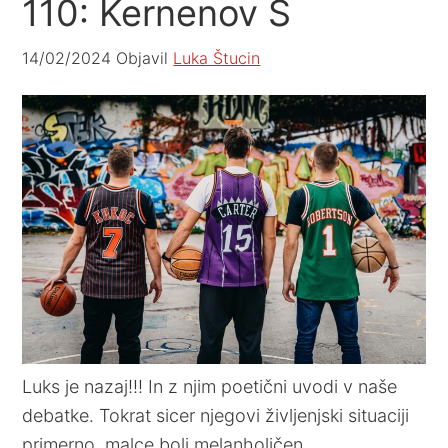
110: Kernenov S
14/02/2024
Objavil
Luka Štucin
Luks je nazaj!!! In z njim poetični uvodi v naše
debatke. Tokrat sicer njegovi življenjski situaciji
primerno, malce bolj melanholičen.