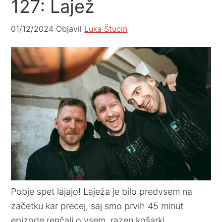
127: Lajež
01/12/2024
Objavil
Luka Štucin
Pobje spet lajajo! Laježa je bilo predvsem na
začetku kar precej, saj smo prvih 45 minut
epizode renčali o vsem, razen košarki.