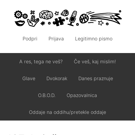
Podpri
Prijava
Legitimno pismo
A res, tega ne veš?
Če veš, kaj mislim!
Glave
Dvokorak
Danes praznuje
O.B.O.D.
Opazovalnica
Oddaje na oddihu/pretekle oddaje