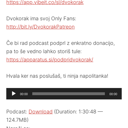
https://app.vibeit.co/sl/dvokorak
Dvokorak ima svoj Only Fans:
http://bit.ly/DvokorakPatreon
Če bi rad podcast podprl z enkratno donacijo,
pa to še vedno lahko storiš tule:
https://apparatus.si/podpridvokorak/
Hvala ker nas poslušaš, ti ninja napolitanka!
Audio
00:00
00:00
Player
Podcast:
Download
(Duration: 1:30:48 —
124.7MB)