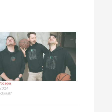
Počepa
/2024
vokorak"