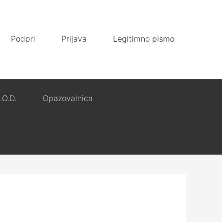
Podpri
Prijava
Legitimno pismo
.O.D.
Opazovalnica