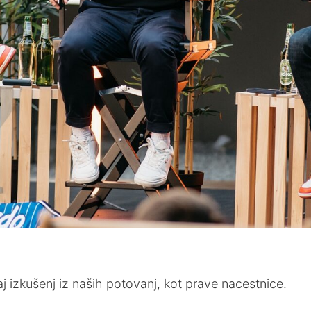
 izkušenj iz naših potovanj, kot prave nacestnice.