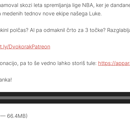
namoval skozi leta spremljanja lige NBA, ker je dandan
neta medenih tednov nove ekipe našega Luke.
i ukinl polčas? Al pa odmaknil črto za 3 točke? Razglabl
it.ly/DvokorakPatreon
nacijo, pa to še vedno lahko storiš tule:
https://appar
tanka!
5 — 66.4MB)