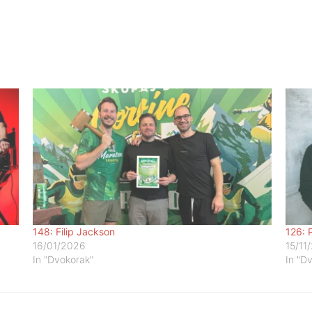
148: Filip Jackson
126: 
16/01/2026
15/11
In "Dvokorak"
In "D