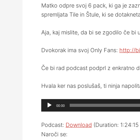
Matko odpre svoj 6 pack, ki ga je zaz
spremljata Tile in Štule, ki se dotak
Aja, kaj mislite, da bi se zgodilo če b
Dvokorak ima svoj Only Fans:
http://b
Če bi rad podcast podprl z enkratno do
Hvala ker nas poslušaš, ti ninja napoli
Audio
00:00
Player
Podcast:
Download
(Duration: 1:24:1
Naroči se: