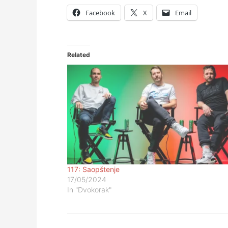
Facebook
X
Email
Related
117: Saopštenje
17/05/2024
In "Dvokorak"