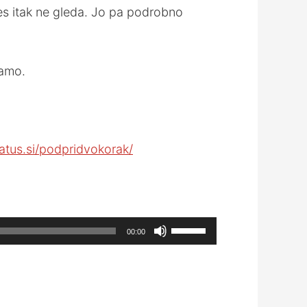
es itak ne gleda. Jo pa podrobno
jamo.
atus.si/podpridvokorak/
Use
00:00
Up/Down
Arrow
keys
to