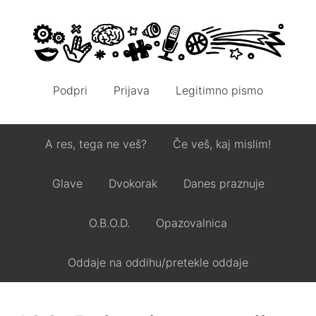
Podpri
Prijava
Legitimno pismo
A res, tega ne veš?
Če veš, kaj mislim!
Glave
Dvokorak
Danes praznuje
O.B.O.D.
Opazovalnica
Oddaje na oddihu/pretekle oddaje