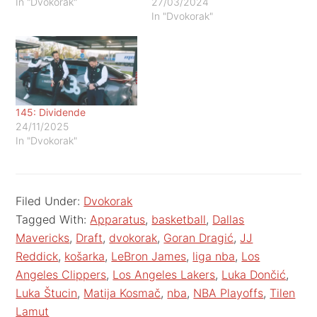
In "Dvokorak"
27/03/2024
In "Dvokorak"
145: Dividende
24/11/2025
In "Dvokorak"
Filed Under:
Dvokorak
Tagged With:
Apparatus
,
basketball
,
Dallas
Mavericks
,
Draft
,
dvokorak
,
Goran Dragić
,
JJ
Reddick
,
košarka
,
LeBron James
,
liga nba
,
Los
Angeles Clippers
,
Los Angeles Lakers
,
Luka Dončić
,
Luka Štucin
,
Matija Kosmač
,
nba
,
NBA Playoffs
,
Tilen
Lamut