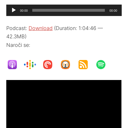
Audio
00:00
00:00
Player
Podcast:
Download
(Duration: 1:04:46 —
42.3MB)
Naroči se: