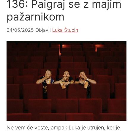
136: Paigraj se z majim
pažarnikom
04/05/2025
Objavil
Luka Štucin
Ne vem če veste, ampak Luka je utrujen, ker je