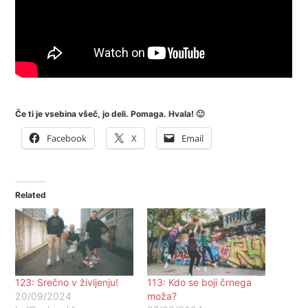
Če ti je vsebina všeč, jo deli. Pomaga. Hvala! 🙂
Facebook
X
Email
Related
123: Srečno v življenju!
113: Kdo se boji črnega
20/09/2024
moža?