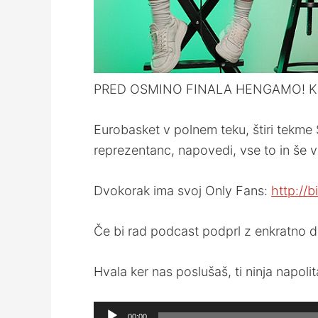
PRED OSMINO FINALA HENGAMO! KJ
Eurobasket v polnem teku, štiri tekme S
reprezentanc, napovedi, vse to in še v
Dvokorak ima svoj Only Fans:
http://b
Če bi rad podcast podprl z enkratno do
Hvala ker nas poslušaš, ti ninja napoli
Audio
00:00