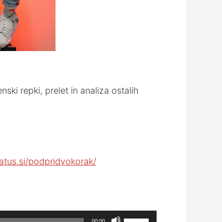
ki repki, prelet in analiza ostalih
atus.si/podpridvokorak/
Use
00:00