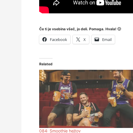
Če ti je vsebina všeč, jo deli. Pomaga. Hvala! 🙂
Facebook
X
Email
Related
084: Smoothie hejtov