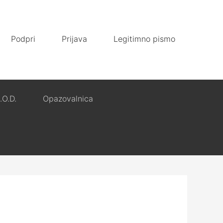
Podpri
Prijava
Legitimno pismo
.O.D.
Opazovalnica