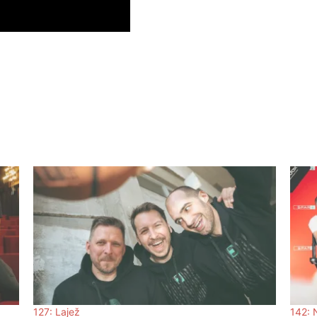
127: Lajež
142: N