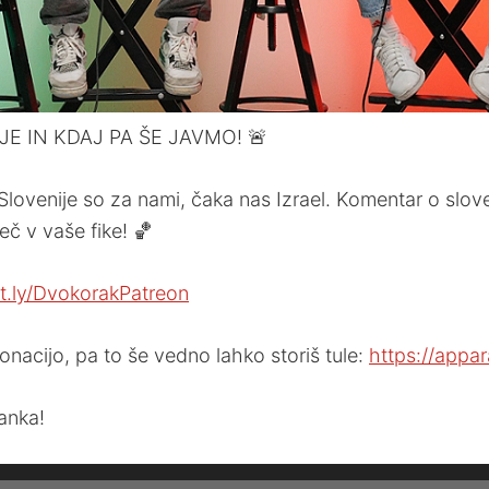
E IN KDAJ PA ŠE JAVMO! 🚨
lovenije so za nami, čaka nas Izrael. Komentar o slovens
eč v vaše fike! 🏀
it.ly/DvokorakPatreon
nacijo, pa to še vedno lahko storiš tule:
https://appar
tanka!