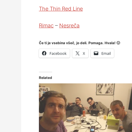
The Thin Red Line
Rimac
–
Nesreča
Če ti je vsebina všeč, jo deli. Pomaga. Hvala! 🙂
Facebook
X
Email
Related