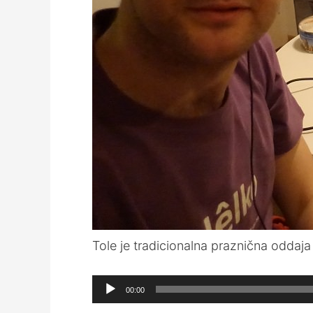
Tole je tradicionalna praznična oddaja
Audio
00:00
Player