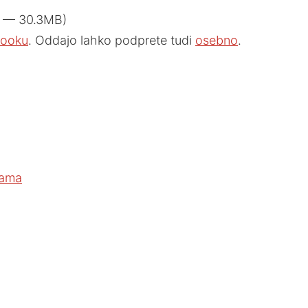
0 — 30.3MB)
ooku
. Oddajo lahko podprete tudi
osebno
.
kama