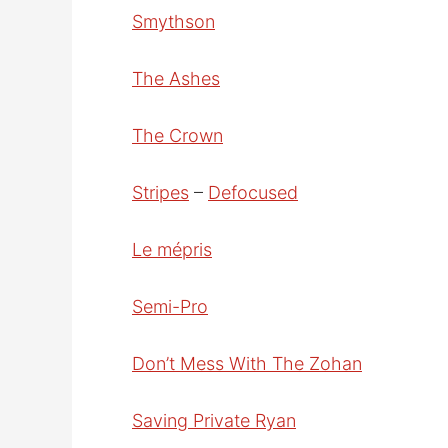
Smythson
The Ashes
The Crown
Stripes
–
Defocused
Le mépris
Semi-Pro
Don’t Mess With The Zohan
Saving Private Ryan