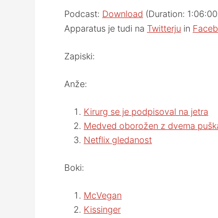
Podcast:
Download
(Duration: 1:06:0
Apparatus je tudi na
Twitterju
in
Faceb
Zapiski:
Anže:
Kirurg se je podpisoval na jetra
Medved oborožen z dvema puš
Netflix gledanost
Boki:
McVegan
Kissinger