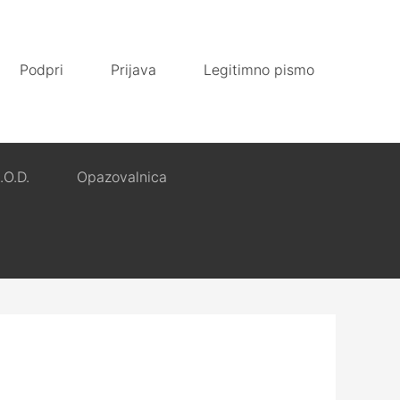
Podpri
Prijava
Legitimno pismo
.O.D.
Opazovalnica