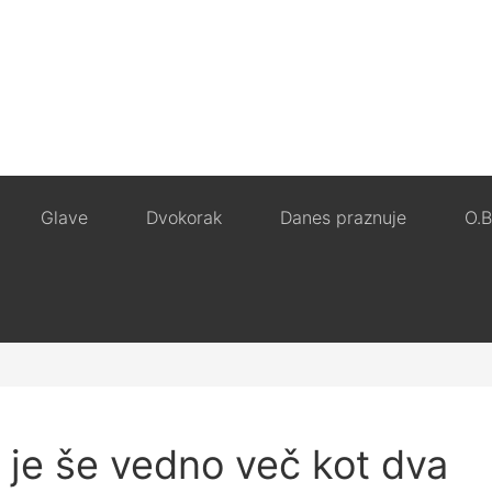
Glave
Dvokorak
Danes praznuje
O.B
i je še vedno več kot dva