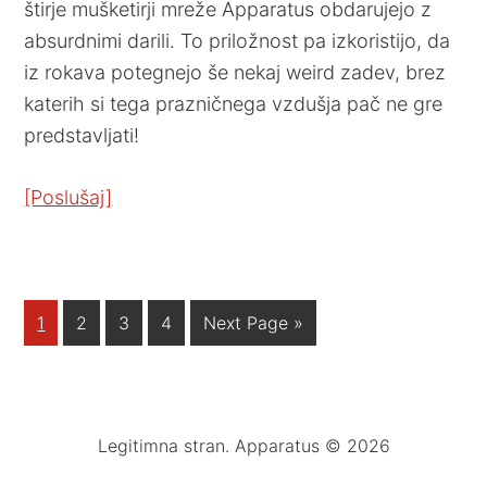
štirje mušketirji mreže Apparatus obdarujejo z
absurdnimi darili. To priložnost pa izkoristijo, da
iz rokava potegnejo še nekaj weird zadev, brez
katerih si tega prazničnega vzdušja pač ne gre
predstavljati!
[Poslušaj]
1
2
3
4
Next Page »
Legitimna stran. Apparatus © 2026