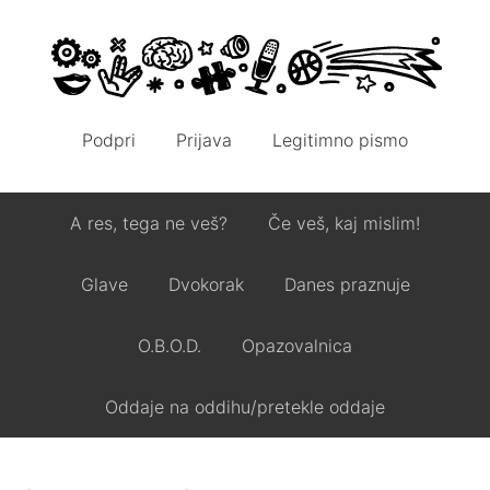
Podpri
Prijava
Legitimno pismo
A res, tega ne veš?
Če veš, kaj mislim!
Glave
Dvokorak
Danes praznuje
O.B.O.D.
Opazovalnica
Oddaje na oddihu/pretekle oddaje