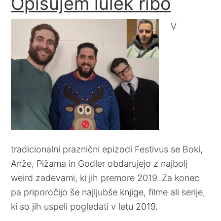
Opisujem lulek ribo
V
tradicionalni praznični epizodi Festivus se Boki,
Anže, Pižama in Godler obdarujejo z najbolj
weird zadevami, ki jih premore 2019. Za konec
pa priporočijo še najljubše knjige, filme ali serije,
ki so jih uspeli pogledati v letu 2019.