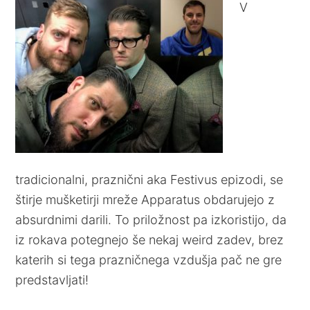
V
tradicionalni, praznični aka Festivus epizodi, se
štirje mušketirji mreže Apparatus obdarujejo z
absurdnimi darili. To priložnost pa izkoristijo, da
iz rokava potegnejo še nekaj weird zadev, brez
katerih si tega prazničnega vzdušja pač ne gre
predstavljati!