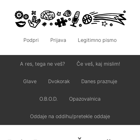
Podpri
Prijava
Legitimno pismo
A res, tega ne veš?
Če veš, kaj mislim!
Glave
Dvokorak
Danes praznuje
O.B.O.D.
Opazovalnica
Oddaje na oddihu/pretekle oddaje