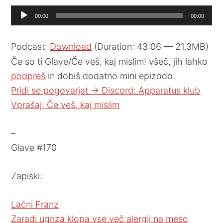
Audio
00:00
00:00
Player
Podcast:
Download
(Duration: 43:06 — 21.3MB)
Če so ti Glave/Če veš, kaj mislim! všeč, jih lahko
podpreš
in dobiš dodatno mini epizodo.
Pridi se pogovarjat -> Discord: Apparatus klub
Vprašaj: Če veš, kaj mislim
–
Glave #170
Zapiski:
Lačni Franz
Zaradi ugriza klopa vse več alergij na meso