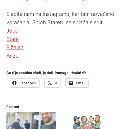
Sledite nam na Instagramu, ker tam novačimo
vprašanja. Sploh Staretu se splača slediti.
Joco
Stare
Pižama
Anže
Če ti je vsebina všeč, jo deli. Pomaga. Hvala! 🙂
Facebook
X
Email
Related