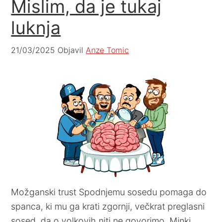
Mislim, da je tukaj
luknja
21/03/2025
Objavil
Anze Tomic
Možganski trust Spodnjemu sosedu pomaga do
spanca, ki mu ga krati zgornji, večkrat preglasni
sosed, da o volkovih niti ne govorimo. Minki