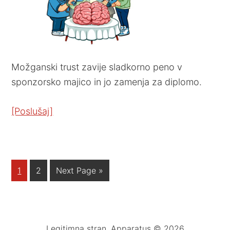
Možganski trust zavije sladkorno peno v
sponzorsko majico in jo zamenja za diplomo.
[Poslušaj]
1
2
Next Page »
Legitimna stran. Apparatus © 2026