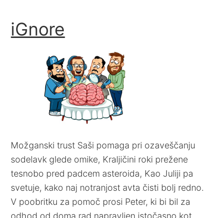
iGnore
Možganski trust Saši pomaga pri ozaveščanju
sodelavk glede omike, Kraljičini roki prežene
tesnobo pred padcem asteroida, Kao Juliji pa
svetuje, kako naj notranjost avta čisti bolj redno.
V poobritku za pomoč prosi Peter, ki bi bil za
odhod od doma rad napravljen istočasno kot