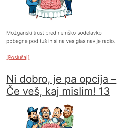
Možganski trust pred nemško sodelavko
pobegne pod tuš in si na ves glas navije radio.
[Poslušaj]
Ni dobro, je pa opcija –
Če veš, kaj mislim! 13