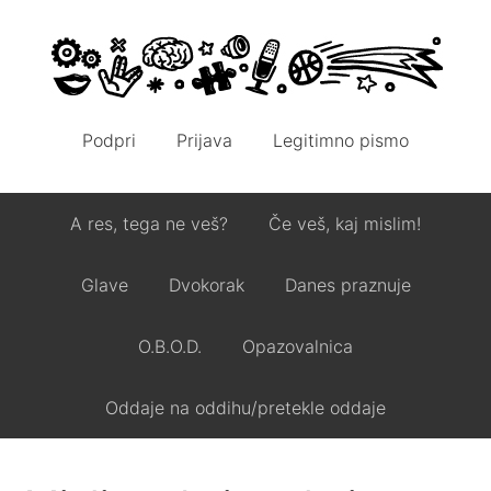
Podpri
Prijava
Legitimno pismo
A res, tega ne veš?
Če veš, kaj mislim!
Glave
Dvokorak
Danes praznuje
O.B.O.D.
Opazovalnica
Oddaje na oddihu/pretekle oddaje