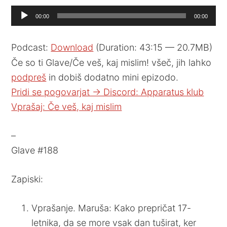
Audio
00:00
00:00
Player
Podcast:
Download
(Duration: 43:15 — 20.7MB)
Če so ti Glave/Če veš, kaj mislim! všeč, jih lahko
podpreš
in dobiš dodatno mini epizodo.
Pridi se pogovarjat -> Discord: Apparatus klub
Vprašaj: Če veš, kaj mislim
–
Glave #188
Zapiski:
Vprašanje. Maruša: Kako prepričat 17-
letnika, da se more vsak dan tuširat, ker