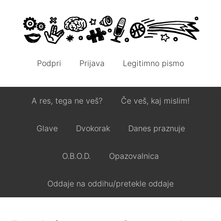
Podpri
Prijava
Legitimno pismo
A res, tega ne veš?
Če veš, kaj mislim!
Glave
Dvokorak
Danes praznuje
O.B.O.D.
Opazovalnica
Oddaje na oddihu/pretekle oddaje