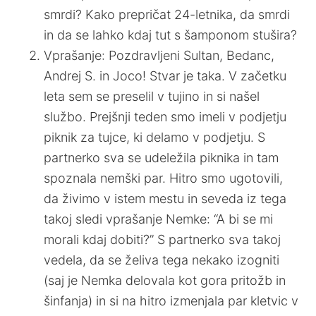
smrdi? Kako prepričat 24-letnika, da smrdi
in da se lahko kdaj tut s šamponom stušira?
Vprašanje: Pozdravljeni Sultan, Bedanc,
Andrej S. in Joco! Stvar je taka. V začetku
leta sem se preselil v tujino in si našel
službo. Prejšnji teden smo imeli v podjetju
piknik za tujce, ki delamo v podjetju. S
partnerko sva se udeležila piknika in tam
spoznala nemški par. Hitro smo ugotovili,
da živimo v istem mestu in seveda iz tega
takoj sledi vprašanje Nemke: “A bi se mi
morali kdaj dobiti?” S partnerko sva takoj
vedela, da se želiva tega nekako izogniti
(saj je Nemka delovala kot gora pritožb in
šinfanja) in si na hitro izmenjala par kletvic v