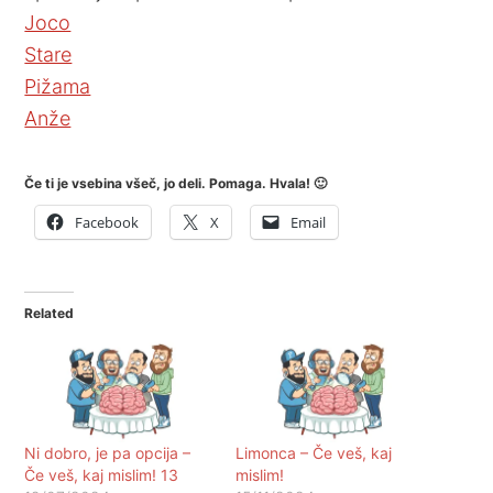
Joco
Stare
Pižama
Anže
Če ti je vsebina všeč, jo deli. Pomaga. Hvala! 🙂
Facebook
X
Email
Related
Ni dobro, je pa opcija –
Limonca – Če veš, kaj
Če veš, kaj mislim! 13
mislim!