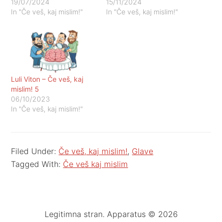
19/07/2024
15/11/2024
In "Če veš, kaj mislim!"
In "Če veš, kaj mislim!"
Luli Viton – Če veš, kaj
mislim! 5
06/10/2023
In "Če veš, kaj mislim!"
Filed Under:
Če veš, kaj mislim!
,
Glave
Tagged With:
Če veš kaj mislim
Legitimna stran. Apparatus © 2026