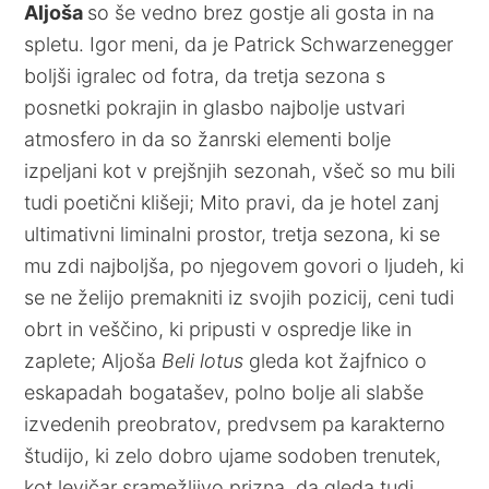
Aljoša
so še vedno brez gostje ali gosta in na
spletu. Igor meni, da je Patrick Schwarzenegger
boljši igralec od fotra, da tretja sezona s
posnetki pokrajin in glasbo najbolje ustvari
atmosfero in da so žanrski elementi bolje
izpeljani kot v prejšnjih sezonah, všeč so mu bili
tudi poetični klišeji; Mito pravi, da je hotel zanj
ultimativni liminalni prostor, tretja sezona, ki se
mu zdi najboljša, po njegovem govori o ljudeh, ki
se ne želijo premakniti iz svojih pozicij, ceni tudi
obrt in veščino, ki pripusti v ospredje like in
zaplete; Aljoša
Beli lotus
gleda kot žajfnico o
eskapadah bogatašev, polno bolje ali slabše
izvedenih preobratov, predvsem pa karakterno
študijo, ki zelo dobro ujame sodoben trenutek,
kot levičar sramežljivo prizna, da gleda tudi