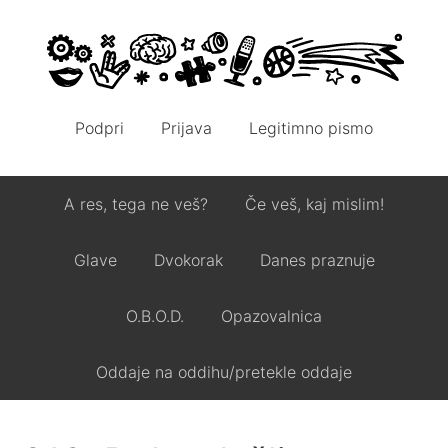
Podpri
Prijava
Legitimno pismo
A res, tega ne veš?
Če veš, kaj mislim!
Glave
Dvokorak
Danes praznuje
O.B.O.D.
Opazovalnica
Oddaje na oddihu/pretekle oddaje