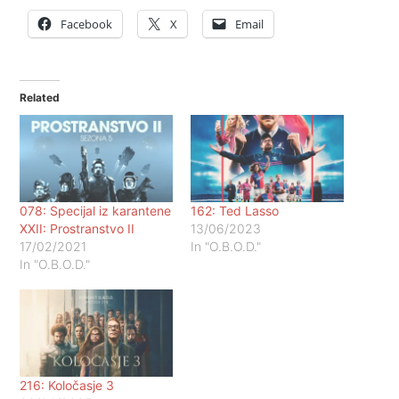
Facebook
X
Email
Related
078: Specijal iz karantene
162: Ted Lasso
XXII: Prostranstvo II
13/06/2023
17/02/2021
In "O.B.O.D."
In "O.B.O.D."
216: Koločasje 3