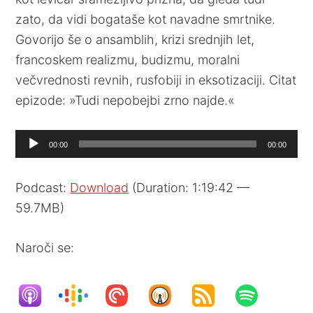
zato, da vidi bogataše kot navadne smrtnike.
Govorijo še o ansamblih, krizi srednjih let,
francoskem realizmu, budizmu, moralni
večvrednosti revnih, rusfobiji in eksotizaciji. Citat
epizode: »Tudi nepobejbi zrno najde.«
Audio
00:00
00:00
Player
Podcast:
Download
(Duration: 1:19:42 —
59.7MB)
Naroči se: