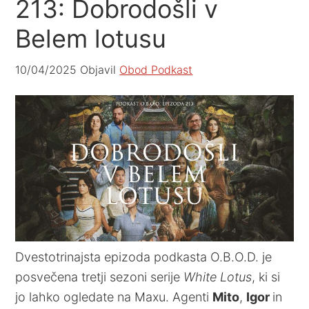
213: Dobrodošli v
Belem lotusu
10/04/2025
Objavil
Obod Podkast
Dvestotrinajsta epizoda podkasta O.B.O.D. je
posvečena tretji sezoni serije
White Lotus
, ki si
jo lahko ogledate na Maxu. Agenti
Mito
,
Igor
in