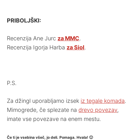
PRIBOLJŠKI:
Recenzija Ane Jurc
za MMC
.
Recenzija Igorja Harba
za Siol
.
P.S.
Za džingl uporabljamo izsek
iz tegale komada
.
Mimogrede, če splezate na
drevo povezav
,
imate vse povezave na enem mestu.
Če ti je vsebina všeč, jo deli. Pomaga. Hvala! 🙂