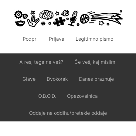
Podpri
Prijava
Legitimno pismo
A res, tega ne veš?
Če veš, kaj mislim!
Glave
Dvokorak
Danes praznuje
O.B.O.D.
Opazovalnica
Oddaje na oddihu/pretekle oddaje