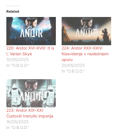
Related
220: Andor XVI–XVIII: It is
224: Andor XXII–XXIV:
I, Varian Skye
Nasvidenje v naslednjem
10/05/2025
uporu
In "O.B.O.D."
20/05/2025
In "O.B.O.D."
223: Andor XIX–XXI:
Čudoviti trenutki imperija
16/05/2025
In "O.B.O.D."