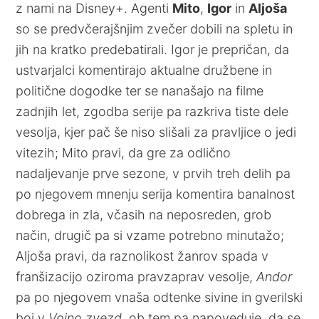
z nami na Disney+. Agenti
Mito
,
Igor
in
Aljoša
so se predvčerajšnjim zvečer dobili na spletu in
jih na kratko predebatirali. Igor je prepričan, da
ustvarjalci komentirajo aktualne družbene in
politične dogodke ter se nanašajo na filme
zadnjih let, zgodba serije pa razkriva tiste dele
vesolja, kjer pač še niso slišali za pravljice o jedi
vitezih; Mito pravi, da gre za odlično
nadaljevanje prve sezone, v prvih treh delih pa
po njegovem mnenju serija komentira banalnost
dobrega in zla, včasih na neposreden, grob
način, drugič pa si vzame potrebno minutažo;
Aljoša pravi, da raznolikost žanrov spada v
franšizacijo oziroma pravzaprav vesolje,
Andor
pa po njegovem vnaša odtenke sivine in gverilski
boj v
Vojno zvezd
, ob tem pa napoveduje, da se