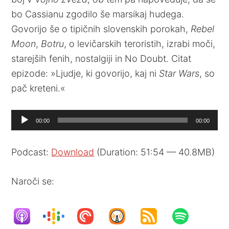
bo Cassianu zgodilo še marsikaj hudega.
Govorijo še o tipičnih slovenskih porokah,
Rebel
Moon
,
Botru
, o levičarskih teroristih, izrabi moči,
starejših fenih, nostalgiji in No Doubt. Citat
epizode: »Ljudje, ki govorijo, kaj ni
Star Wars
, so
pač kreteni.«
Audio
00:00
00:00
Player
Podcast:
Download
(Duration: 51:54 — 40.8MB)
Naroči se: