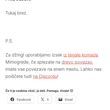
Tukaj brez.
P.S.
Za džingl uporabljamo izsek
iz tegale komada
.
Mimogrede, če splezate na
drevo povezav
,
imate vse povezave na enem mestu. Lahko nas
poiščete tudi
na Discordu
!
Če ti je vsebina všeč, jo deli. Pomaga. Hvala! 🙂
Facebook
X
Email