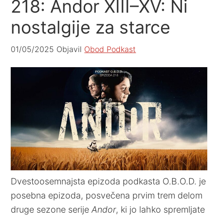
218: Andor XIII–XV: Ni
nostalgije za starce
01/05/2025
Objavil
Obod Podkast
Dvestoosemnajsta epizoda podkasta O.B.O.D. je
posebna epizoda, posvečena prvim trem delom
druge sezone serije
Andor
, ki jo lahko spremljate