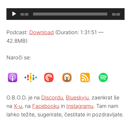
Audio
00:00
00:00
Player
Podcast:
Download
(Duration: 1:31:51 —
42.8MB)
Naroči se:
O.B.O.D. je na
Discordu
,
Blueskyju
, zaenkrat še
na
X-u
, na
Facebooku
in
Instagramu
. Tam nam
lahko težite, sugerirate, čestitate in pozdravljate.