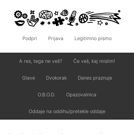
Podpri
Prijava
Legitimno pismo
A res, tega ne veš?
Če veš, kaj mislim!
Glave
Dvokorak
Danes praznuje
O.B.O.D.
Opazovalnica
Oddaje na oddihu/pretekle oddaje