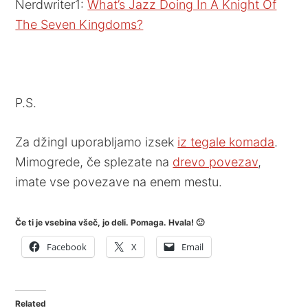
Nerdwriter1:
What’s Jazz Doing In A Knight Of
The Seven Kingdoms?
P.S.
Za džingl uporabljamo izsek
iz tegale komada
.
Mimogrede, če splezate na
drevo povezav
,
imate vse povezave na enem mestu.
Če ti je vsebina všeč, jo deli. Pomaga. Hvala! 🙂
Facebook
X
Email
Related