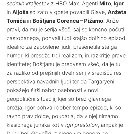
sedmih kraljestev
z HBO Max. Agenti
Mito
,
Igor
in
Aljoša
so zato v goste povabili Glave,
Anžeta
Tomića
in
Boštjana Gorenca – Pižamo
. Anže
pravi, da mu je serija všeč, saj se končno počuti
zastopanega, pohvali tudi krajšo dolžino epizod,
idealno za zaposlene ljudi, presenetila sta ga
humor, ki preseže trdi realizem, in razkritje prave
identitete; Boštjanu je predvsem všeč, da je tu
za razliko od prejšnjih dveh serij v središču res
perspektiva navadnih ljudi ter da Targaryeni
pokažejo širši nabor osebnosti v novi
geopolitični situaciji, kjer so brez glavnega
orožja; Igor pohvali dober tempo epizod, ki so
ravno prav dolge, poudarja, da v njej nimamo
klasičnega junaka kot v
Igri prestolov
, ampak je
Dunk bolj človeški, z njegovim gonom po