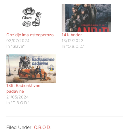
Obzidje ima osteoporozo
141: Andor
02/07/2024
13/12/2022
In "Glave"
In "O.B.O.D."
189: Radioaktivne
padavine
21/05/2024
In "O.B.O.D."
Filed Under:
O.B.O.D.