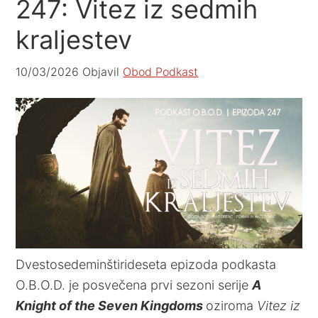
247: Vitez iz sedmih
kraljestev
10/03/2026
Objavil
Obod Podkast
Dvestosedeminštirideseta epizoda podkasta
O.B.O.D. je posvečena prvi sezoni serije
A
Knight of the Seven Kingdoms
oziroma
Vitez iz