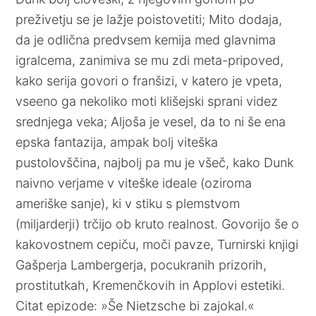
preživetju se je lažje poistovetiti; Mito dodaja,
da je odlična predvsem kemija med glavnima
igralcema, zanimiva se mu zdi meta-pripoved,
kako serija govori o franšizi, v katero je vpeta,
vseeno ga nekoliko moti klišejski sprani videz
srednjega veka; Aljoša je vesel, da to ni še ena
epska fantazija, ampak bolj viteška
pustolovščina, najbolj pa mu je všeč, kako Dunk
naivno verjame v viteške ideale (oziroma
ameriške sanje), ki v stiku s plemstvom
(miljarderji) trčijo ob kruto realnost. Govorijo še o
kakovostnem cepiču, moči pavze, Turnirski knjigi
Gašperja Lambergerja, pocukranih prizorih,
prostitutkah, Kremenčkovih in Applovi estetiki.
Citat epizode: »Še Nietzsche bi zajokal.«