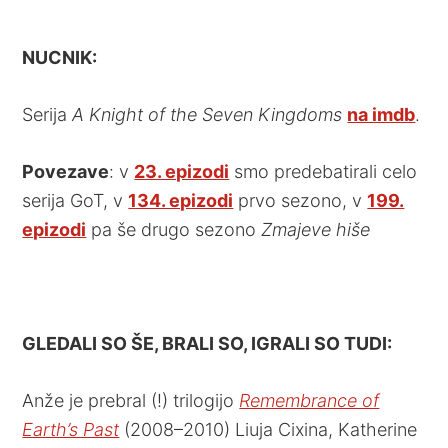
NUCNIK:
Serija
A Knight of the Seven Kingdoms
na imdb
.
Povezave
: v
23. epizodi
smo predebatirali celo
serija GoT, v
134. epizodi
prvo sezono, v
199.
epizodi
pa še drugo sezono
Zmajeve hiše
GLEDALI SO ŠE, BRALI SO, IGRALI SO TUDI:
Anže je prebral (!) trilogijo
Remembrance of
Earth’s Past
(2008–2010) Liuja Cixina, Katherine