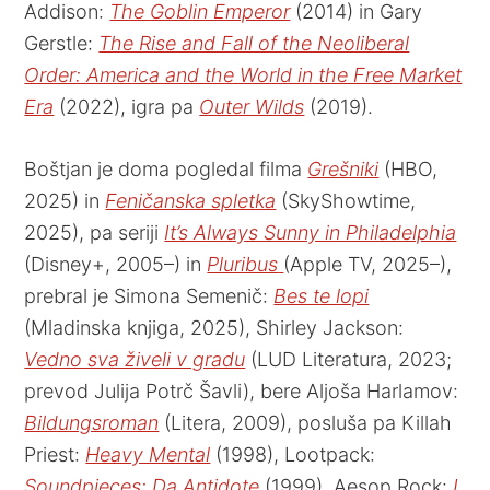
Addison:
The Goblin Emperor
(2014) in Gary
Gerstle:
The Rise and Fall of the Neoliberal
Order: America and the World in the Free Market
Era
(2022), igra pa
Outer Wilds
(2019).
Boštjan je doma pogledal filma
Grešniki
(HBO,
2025) in
Feničanska spletka
(SkyShowtime,
2025), pa seriji
It’s Always Sunny in Philadelphia
(Disney+, 2005–) in
Pluribus
(Apple TV, 2025–),
prebral je Simona Semenič:
Bes te lopi
(Mladinska knjiga, 2025), Shirley Jackson:
Vedno sva živeli v gradu
(LUD Literatura, 2023;
prevod Julija Potrč Šavli), bere Aljoša Harlamov:
Bildungsroman
(Litera, 2009), posluša pa Killah
Priest:
Heavy Mental
(1998), Lootpack:
Soundpieces: Da Antidote
(1999), Aesop Rock:
I