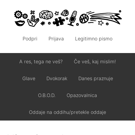
Podpri
Prijava
Legitimno pismo
A res, tega ne veš?
Če veš, kaj mislim!
Glave
Dvokorak
Danes praznuje
O.B.O.D.
Opazovalnica
Oddaje na oddihu/pretekle oddaje