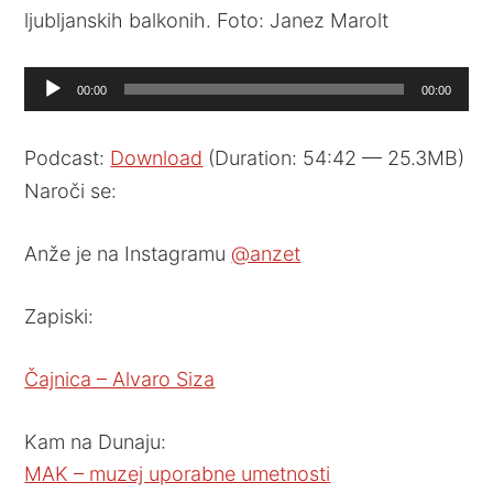
ljubljanskih balkonih. Foto: Janez Marolt
Audio
00:00
00:00
Player
Podcast:
Download
(Duration: 54:42 — 25.3MB)
Naroči se:
Anže je na Instagramu
@anzet
Zapiski:
Čajnica – Alvaro Siza
Kam na Dunaju:
MAK – muzej uporabne umetnosti