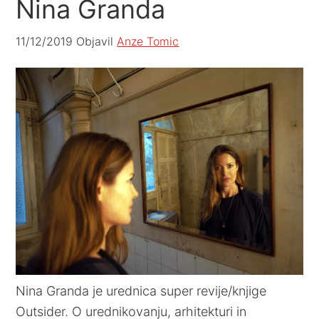
Nina Granda
11/12/2019
Objavil
Anze Tomic
Nina Granda je urednica super revije/knjige
Outsider. O urednikovanju, arhitekturi in