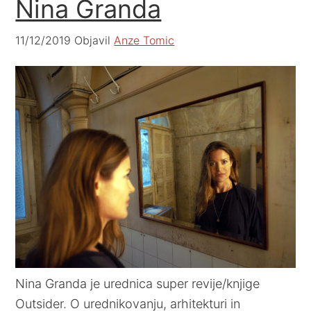
Nina Granda
11/12/2019
Objavil
Anze Tomic
Nina Granda je urednica super revije/knjige
Outsider. O urednikovanju, arhitekturi in