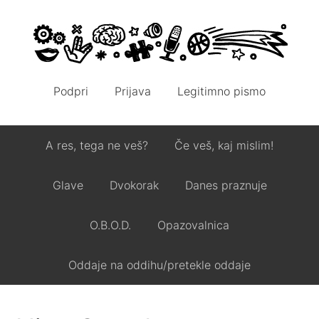
Podpri
Prijava
Legitimno pismo
A res, tega ne veš?
Če veš, kaj mislim!
Glave
Dvokorak
Danes praznuje
O.B.O.D.
Opazovalnica
Oddaje na oddihu/pretekle oddaje