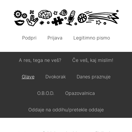
Podpri
Prijava
Legitimno pismo
A res, tega ne veš?
Če veš, kaj mislim!
Glave
Dvokorak
Danes praznuje
O.B.O.D.
Opazovalnica
Oddaje na oddihu/pretekle oddaje