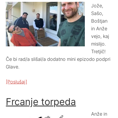
Jože,
Sašo,
Boštjan
in Anže
vejo, kaj
mislijo.
Tretjič!
Če bi rad/a slišal/a dodatno mini epizodo podpri
Glave.
[Poslušaj]
Frcanje torpeda
Anže in