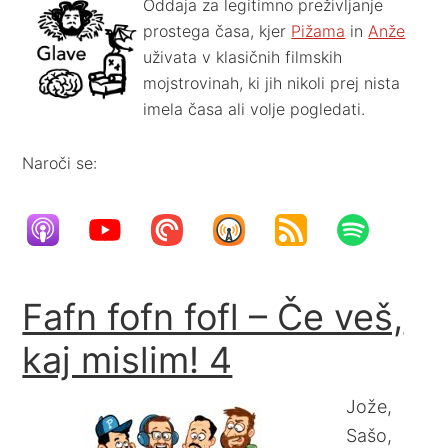
Oddaja za legitimno preživljanje
prostega časa, kjer
Pižama
in
Anže
uživata v klasičnih filmskih
mojstrovinah, ki jih nikoli prej nista
imela časa ali volje pogledati.
Naroči se:
Fafn fofn fofl – Če veš,
kaj mislim! 4
Jože,
Sašo,