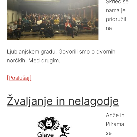
Škrlec se
nama je
pridružil
na
Ljublanjskem gradu. Govorili smo o dvornih
norčkih. Med drugim.
[Poslušaj]
Žvaljanje in nelagodje
Anže in
Pižama
se