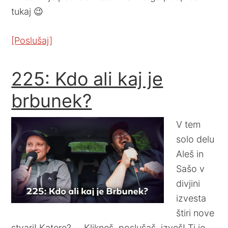
tukaj 😉
[Poslušaj]
225: Kdo ali kaj je
brbunek?
V tem
solo delu
Aleš in
Sašo v
divjini
izvesta
štiri nove
stvari! Katere? … Klikneš, poslušaš, izveš! Ti je