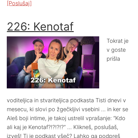
[Poslušaj]
226: Kenotaf
Tokrat je
v goste
prišla
voditeljica in stvariteljica podkasta Tisti dnevi v
mesecu, ki slovi po žgečkljivi vsebini … in ker se
Aleš boji intime, je takoj ustrelil vprašanje: “Kdo
ali kaj je Kenotaf?!?!?!?” … Klikneš, poslušaš,
izveš! Ti je podkast všeč? Lahko ga podpreš