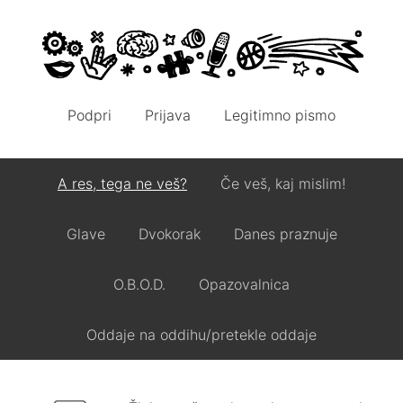
Podpri
Prijava
Legitimno pismo
A res, tega ne veš?
Če veš, kaj mislim!
Glave
Dvokorak
Danes praznuje
O.B.O.D.
Opazovalnica
Oddaje na oddihu/pretekle oddaje