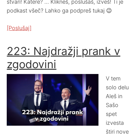
stvari! Katere? … Klikneš, poslušaš, izveš! Ti je
podkast všeč? Lahko ga podpreš tukaj 😉
[Poslušaj]
223: Najdražji prank v
zgodovini
V tem
solo delu
Aleš in
Sašo
spet
izvesta
štiri nove