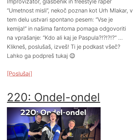
Improvizator, glasbenik in freestyle raper
“Umetnost misli”, nekoč poznan kot Urh Mlakar, v
tem delu ustvari spontano pesem: “Vse je
kemija!” in našima fantoma pomaga odgovoriti
na vprašanje: “Kdo ali kaj je Paspula?!?!?!?” …
Klikneš, poslušaš, izveš! Ti je podkast všeč?
Lahko ga podpreš tukaj 😉
[Poslušaj]
220: Ondel-ondel