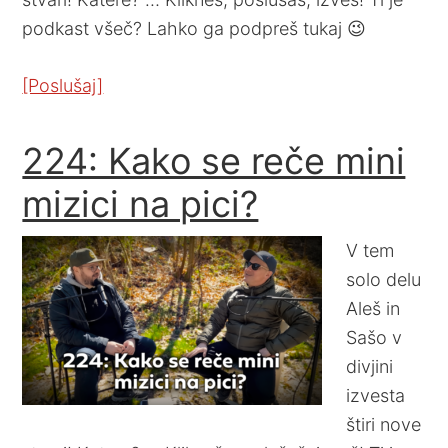
podkast všeč? Lahko ga podpreš tukaj 😉
[Poslušaj]
224: Kako se reče mini
mizici na pici?
V tem
solo delu
Aleš in
Sašo v
divjini
izvesta
štiri nove