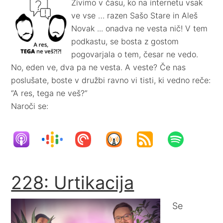
Živimo v času, ko na internetu vsak
ve vse … razen Sašo Stare in Aleš
Novak ... onadva ne vesta nič! V tem
podkastu, se bosta z gostom
pogovarjala o tem, česar ne vedo.
No, eden ve, dva pa ne vesta. A veste? Če nas
poslušate, boste v družbi ravno vi tisti, ki vedno reče:
“A res, tega ne veš?”
Naroči se:
228: Urtikacija
Se