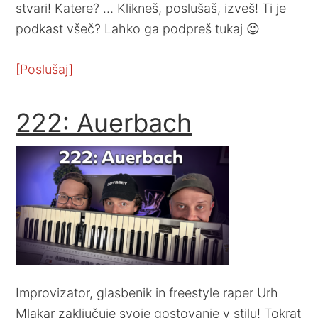
stvari! Katere? … Klikneš, poslušaš, izveš! Ti je
podkast všeč? Lahko ga podpreš tukaj 😉
[Poslušaj]
222: Auerbach
Improvizator, glasbenik in freestyle raper Urh
Mlakar zaključuje svoje gostovanje v stilu! Tokrat