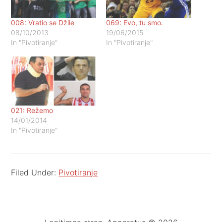
008: Vratio se Džile
069: Evo, tu smo.
08/10/2013
19/06/2015
In "Pivotiranje"
In "Pivotiranje"
021: Režemo
14/01/2014
In "Pivotiranje"
Filed Under:
Pivotiranje