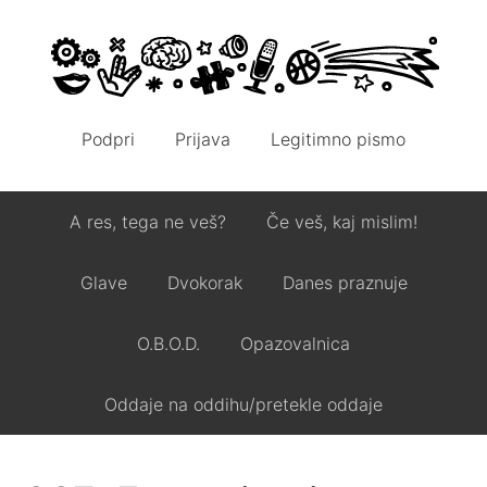
Podpri
Prijava
Legitimno pismo
A res, tega ne veš?
Če veš, kaj mislim!
Glave
Dvokorak
Danes praznuje
O.B.O.D.
Opazovalnica
Oddaje na oddihu/pretekle oddaje