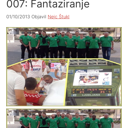
007: Fantaziranje
01/10/2013
Objavil
Nejc Štukl