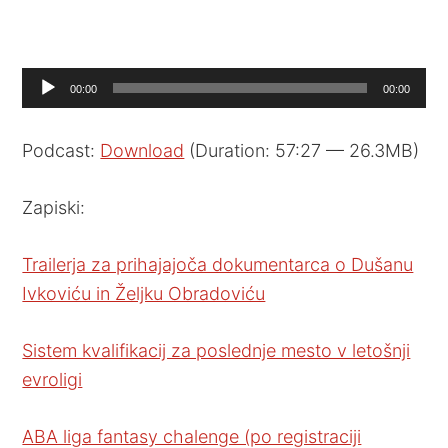
Audio
00:00
00:00
Player
Podcast:
Download
(Duration: 57:27 — 26.3MB)
Zapiski:
Trailerja za prihajajoča dokumentarca o Dušanu
Ivkoviću in Željku Obradoviću
Sistem kvalifikacij za poslednje mesto v letošnji
evroligi
ABA liga fantasy chalenge (po registraciji