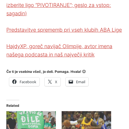
izberite ligo “PIVOTIRANJE”; geslo za vstop:
sagadin)
Predstavitve sprememb pri vseh klubih ABA Lige
HajdyXP, goreč navijač Olimpije, avtor imena
našega podcasta in naš največji kritik
Če ti je vsebina všeč, jo deli. Pomaga. Hvala! 🙂
Facebook
X
Email
Related