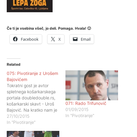
Če ti je vsebina všeč, jo deli. Pomaga. Hvala! 🙂
Facebook
X
Email
Related
075: Pivotiranje z Urošem
Bajovićem
Tokratni gost je avtor
spletnega košarkarskega
portala doubledouble.rs,
071: Rado Trifunovič
košarkarski skavt - Uroš
01/09/2015
Bajović. Na kratko nam je
In "Pivotiranje"
podal svojo nalizo
27/10/2015
nekaterih ekip v letošnji
In "Pivotiranje"
ABA ligi. Temu je
posvečena tudi celotna