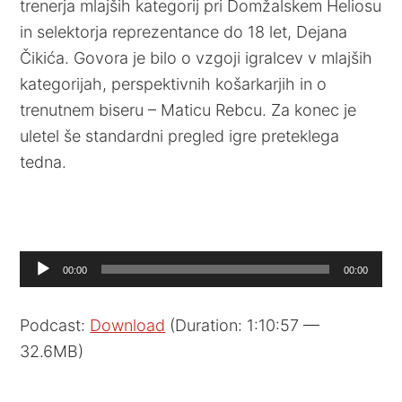
trenerja mlajših kategorij pri Domžalskem Heliosu
in selektorja reprezentance do 18 let, Dejana
Čikića. Govora je bilo o vzgoji igralcev v mlajših
kategorijah, perspektivnih košarkarjih in o
trenutnem biseru – Maticu Rebcu. Za konec je
uletel še standardni pregled igre preteklega
tedna.
Audio
00:00
00:00
Player
Podcast:
Download
(Duration: 1:10:57 —
32.6MB)