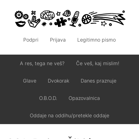
Podpri
Prijava
Legitimno pismo
A res, tega ne veš?
Če veš, kaj mislim!
Glave
Dvokorak
Danes praznuje
O.B.O.D.
Opazovalnica
Oddaje na oddihu/pretekle oddaje