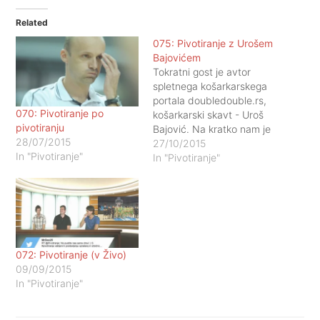
Related
075: Pivotiranje z Urošem
Bajovićem
Tokratni gost je avtor
spletnega košarkarskega
portala doubledouble.rs,
070: Pivotiranje po
košarkarski skavt - Uroš
pivotiranju
Bajović. Na kratko nam je
28/07/2015
podal svojo nalizo
27/10/2015
In "Pivotiranje"
nekaterih ekip v letošnji
In "Pivotiranje"
ABA ligi. Temu je
posvečena tudi celotna
oddaja, z nekaterimi izleti
v tri krasne. Uživajte. - Na
Pivotiranje se lahko tudi
naročite
072: Pivotiranje (v Živo)
preko iTunes in RSS.
09/09/2015
Mreža Apparatus je…
In "Pivotiranje"