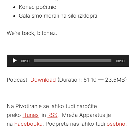
Konec počitnic
Gala smo morali na silo izklopiti
We’re back, bitchez.
Audio
00:00
00:00
Player
Podcast:
Download
(Duration: 51:10 — 23.5MB)
–
Na Pivotiranje se lahko tudi naročite
preko
iTunes
in
RSS
. Mreža Apparatus je
na
Facebooku
. Podprete nas lahko tudi
osebno
.