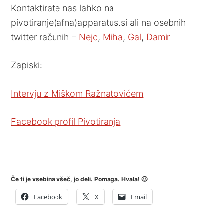
Kontaktirate nas lahko na
pivotiranje(afna)apparatus.si ali na osebnih
twitter računih –
Nejc
,
Miha
,
Gal
,
Damir
Zapiski:
Intervju z Miškom Ražnatovićem
Facebook profil Pivotiranja
Če ti je vsebina všeč, jo deli. Pomaga. Hvala! 🙂
Facebook
X
Email