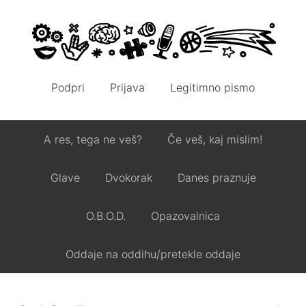
Podpri
Prijava
Legitimno pismo
A res, tega ne veš?
Če veš, kaj mislim!
Glave
Dvokorak
Danes praznuje
O.B.O.D.
Opazovalnica
Oddaje na oddihu/pretekle oddaje