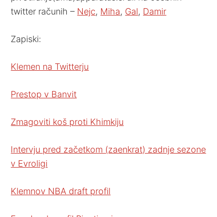
twitter računih –
Nejc
,
Miha
,
Gal
,
Damir
Zapiski:
Klemen na Twitterju
Prestop v Banvit
Zmagoviti koš proti Khimkiju
Intervju pred začetkom (zaenkrat) zadnje sezone
v Evroligi
Klemnov NBA draft profil