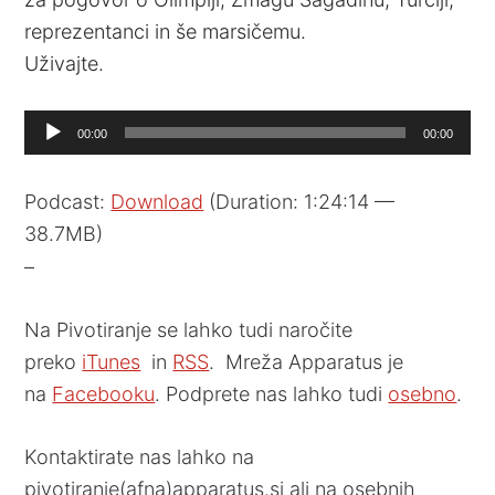
reprezentanci in še marsičemu.
Uživajte.
Audio
00:00
00:00
Player
Podcast:
Download
(Duration: 1:24:14 —
38.7MB)
–
Na Pivotiranje se lahko tudi naročite
preko
iTunes
in
RSS
. Mreža Apparatus je
na
Facebooku
. Podprete nas lahko tudi
osebno
.
Kontaktirate nas lahko na
pivotiranje(afna)apparatus.si ali na osebnih