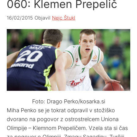
060: Klemen Prepelič
16/02/2015
Objavil
Nejc Štukl
Foto: Drago Perko/kosarka.si
Miha Penko se je tokrat odpravil v stožiško
dvorano na pogovor z ostrostrelcem Uniona
Olimpije – Klemnom Prepeličem. Vzela sta si čas
za pogovor o Olimpiji, Zmagu Sagadinu, Turčiji,