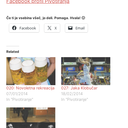
Facebook profil Pivotiranja
Če ti je vsebina všeč, jo deli. Pomaga. Hvala! 🙂
Facebook
X
Email
Related
020: Novoletna rekreacija
027: Jaka Klobučar
07/01/2014
18/02/2014
In "Pivotiranje"
In "Pivotiranje"