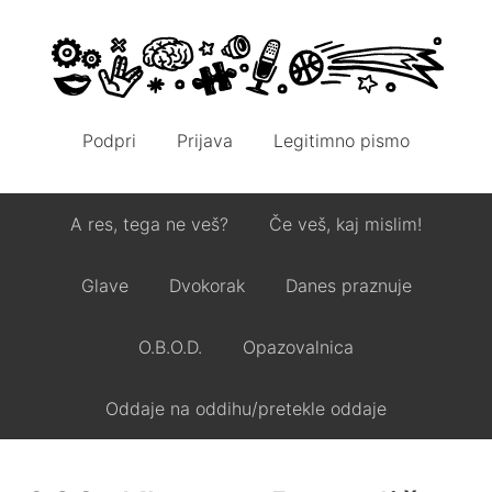
Podpri
Prijava
Legitimno pismo
A res, tega ne veš?
Če veš, kaj mislim!
Glave
Dvokorak
Danes praznuje
O.B.O.D.
Opazovalnica
Oddaje na oddihu/pretekle oddaje