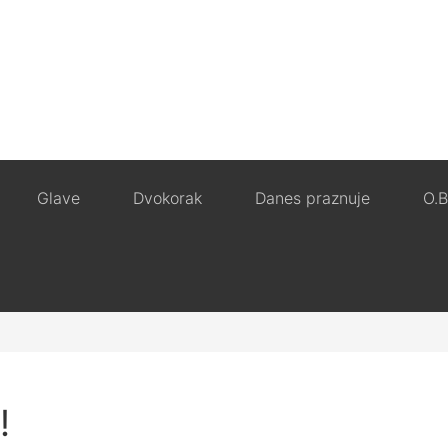
Glave
Dvokorak
Danes praznuje
O.B
!