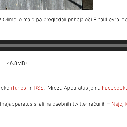
 Olimpijo malo pa pregledali prihajajoči Final4 evrolige.
8 — 46.8MB)
preko
iTunes
in
RSS
. Mreža Apparatus je na
Facebook
fna)apparatus.si ali na osebnih twitter računih –
Nejc
,