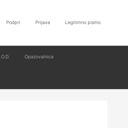
Podpri
Prijava
Legitimno pismo
.O.D.
Opazovalnica