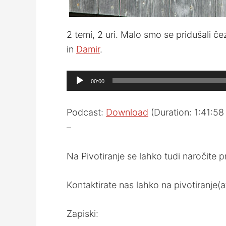
2 temi, 2 uri. Malo smo se pridušali čez
in
Damir
.
Audio
00:00
Player
Podcast:
Download
(Duration: 1:41:5
–
Na Pivotiranje se lahko tudi naročite 
Kontaktirate nas lahko na pivotiranje(a
Zapiski: