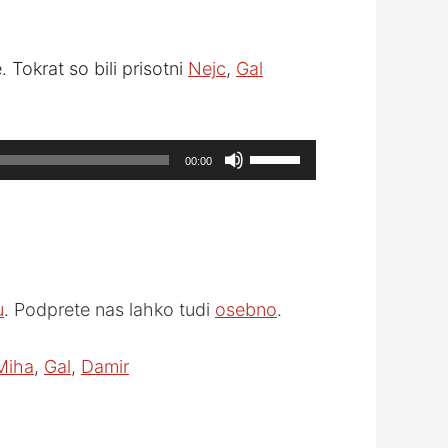
 Tokrat so bili prisotni
Nejc
,
Gal
Use
00:00
Up/Down
Arrow
keys
to
increase
u
. Podprete nas lahko tudi
osebno
.
or
decrease
Miha
,
Gal
,
Damir
volume.