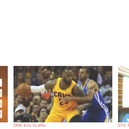
069: Evo, tu smo.
072: P