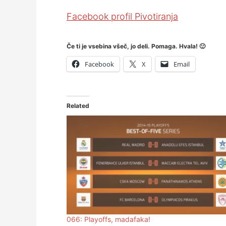
Facebook profil Pivotiranja
Če ti je vsebina všeč, jo deli. Pomaga. Hvala! 🙂
Facebook
X
Email
Related
066: Playoffs, madafaka!