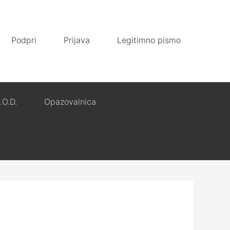
Podpri
Prijava
Legitimno pismo
.O.D.
Opazovalnica