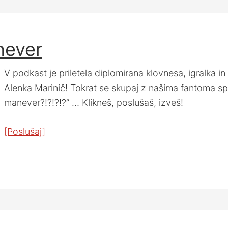
never
V podkast je priletela diplomirana klovnesa, igralka i
Alenka Marinič! Tokrat se skupaj z našima fantoma spra
manever?!?!?!?” … Klikneš, poslušaš, izveš!
[Poslušaj]