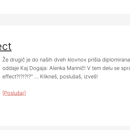
ect
Že drugič je do naših dveh klovnov prišla diplomirana 
oddaje Kaj Dogaja: Alenka Marinič! V tem delu se spra
effect?!?!?!?” … Klikneš, poslušaš, izveš!
[Poslušaj]