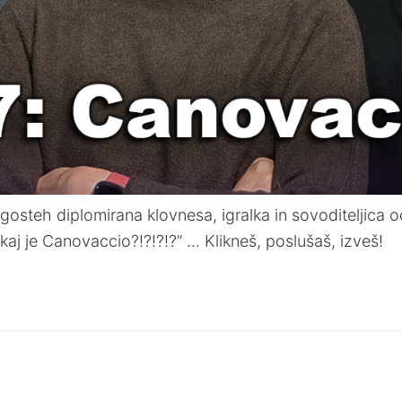
a v gosteh diplomirana klovnesa, igralka in sovoditeljica
kaj je Canovaccio?!?!?!?” … Klikneš, poslušaš, izveš!