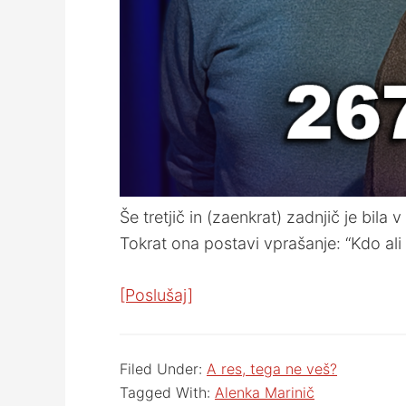
Še tretjič in (zaenkrat) zadnjič je bil
Tokrat ona postavi vprašanje: “Kdo ali 
[Poslušaj]
Filed Under:
A res, tega ne veš?
Tagged With:
Alenka Marinič