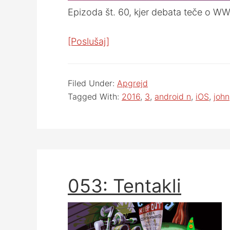
Epizoda št. 60, kjer debata teče o WW
[Poslušaj]
Filed Under:
Apgrejd
Tagged With:
2016
,
3
,
android n
,
iOS
,
john
053: Tentakli