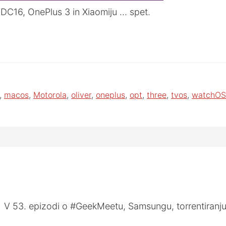
DC16, OnePlus 3 in Xiaomiju … spet.
,
macos
,
Motorola
,
oliver
,
oneplus
,
opt
,
three
,
tvos
,
watchOS
V 53. epizodi o #GeekMeetu, Samsungu, torrentiranju,