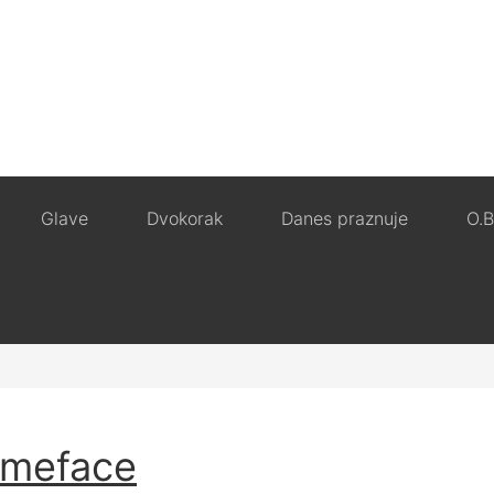
Glave
Dvokorak
Danes praznuje
O.B
meface