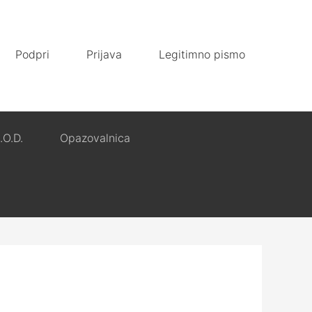
Podpri
Prijava
Legitimno pismo
.O.D.
Opazovalnica