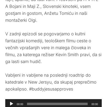
A Bojani in Maji Z., Slovenski kinoteki, vsem
gostjam in gostom, Anžetu Tomiću in naši
montažerki Olgi.
V zadnji epizodi se pogovarjamo o kultni
fantazijski komediji, teološkem filmu ceste o
večnih vprašanjih vere in malega človeka in
filmu, za katerega režiser Kevin Smith pravi, da si
ga lasti sam hudič.
Vabljeni in vabljene na poslednji roadtrip do
katedrale v New Jersyu, da skupaj preprečimo
apokalipso. #buddyjesusapproves
Audio
00:00
00:00