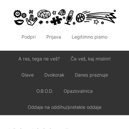
Podpri
Prijava
Legitimno pismo
A res, tega ne veš?
Če veš, kaj mislim!
Glave
Dvokorak
Danes praznuje
O.B.O.D.
Opazovalnica
Oddaje na oddihu/pretekle oddaje