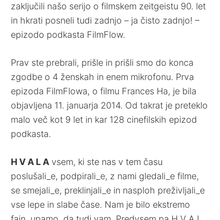
zaključili našo serijo o filmskem zeitgeistu 90. let
in hkrati posneli tudi zadnjo – ja čisto zadnjo! –
epizodo podkasta FilmFlow.
Prav ste prebrali, prišle in prišli smo do konca
zgodbe o 4 ženskah in enem mikrofonu. Prva
epizoda FilmFlowa, o filmu Frances Ha, je bila
objavljena 11. januarja 2014. Od takrat je preteklo
malo več kot 9 let in kar 128 cinefilskih epizod
podkasta.
H V A L A
vsem, ki ste nas v tem času
poslušali_e, podpirali_e, z nami gledali_e filme,
se smejali_e, preklinjali_e in nasploh preživljali_e
vse lepe in slabe čase. Nam je bilo ekstremo
fajn, upamo, da tudi vam. Predvsem pa H V A L