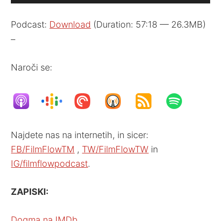
Player
Podcast:
Download
(Duration: 57:18 — 26.3MB)
–
Naroči se:
Najdete nas na internetih, in sicer:
FB/FilmFlowTM
,
TW/FilmFlowTW
in
IG/filmflowpodcast
.
ZAPISKI:
Dogma na IMDb