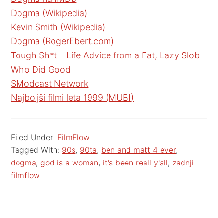
Dogma (Wikipedia)
Kevin Smith (Wikipedia)
Dogma (RogerEbert.com)
Tough Sh*t – Life Advice from a Fat, Lazy Slob
Who Did Good
SModcast Network
Najboljši filmi leta 1999 (MUBI)
Filed Under:
FilmFlow
Tagged With:
90s
,
90ta
,
ben and matt 4 ever
,
dogma
,
god is a woman
,
it's been reall y'all
,
zadnji
filmflow