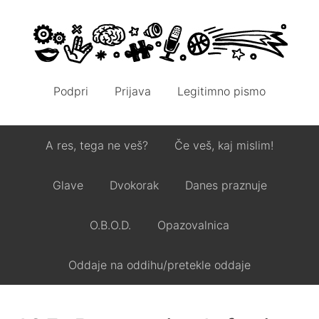
Podpri
Prijava
Legitimno pismo
A res, tega ne veš?
Če veš, kaj mislim!
Glave
Dvokorak
Danes praznuje
O.B.O.D.
Opazovalnica
Oddaje na oddihu/pretekle oddaje