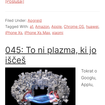
[Poslušaj]
Filed Under:
Apgrejd
Tagged With:
a1
,
Amazon
,
Apple
,
Chrome OS
,
huawei
,
iPhone Xs
,
iPhone Xs Max
,
xiaomi
045: To ni plazma, ki jo
iščeš
Tokrat o
Googlu,
Applu,