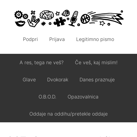
Podpri
Prijava
Legitimno pismo
A res, tega ne veš?
Če veš, kaj mislim!
Glave
Dvokorak
Danes praznuje
O.B.O.D.
Opazovalnica
Oddaje na oddihu/pretekle oddaje