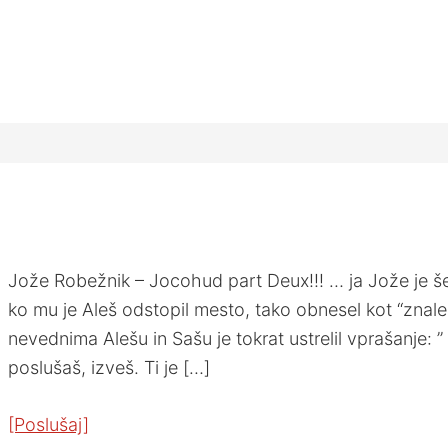
Jože Robežnik – Jocohud part Deux!!! … ja Jože je še 
ko mu je Aleš odstopil mesto, tako obnesel kot “znalec
nevednima Alešu in Sašu je tokrat ustrelil vprašanje: ” 
poslušaš, izveš. Ti je […]
[Poslušaj]