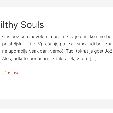
ilthy Souls
Čas božično-novoletnih praznikov je čas, ko smo bolj r
prijateljski, … itd. Vprašanje pa je ali smo tudi bolj z
ne uporablja vsak dan, vemo). Tudi tokrat je gost Jože
Aleš, odkrito ponosni neznalec. Ok, v tem […]
[Poslušaj]