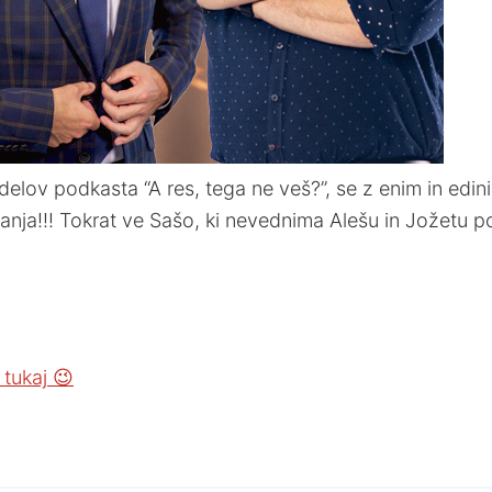
giji” delov podkasta “A res, tega ne veš?”, se z enim in
!!! Tokrat ve Sašo, ki nevednima Alešu in Jožetu posta
tukaj 😉