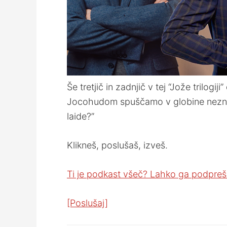
Še tretjič in zadnjič v tej “Jože trilo
Jocohudom spuščamo v globine neznanja
laide?”
Klikneš, poslušaš, izveš.
Ti je podkast všeč? Lahko ga podpreš 
[Poslušaj]