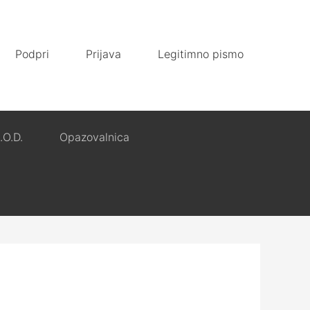
Podpri
Prijava
Legitimno pismo
.O.D.
Opazovalnica