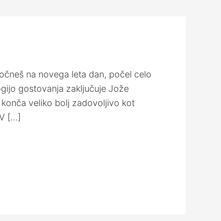
počneš na novega leta dan, počel celo
logijo gostovanja zaključuje Jože
 konča veliko bolj zadovoljivo kot
 V […]