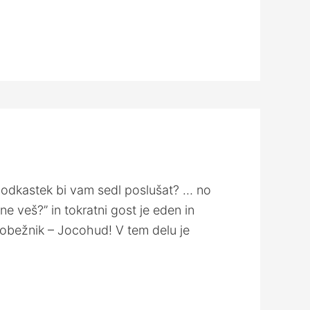
 podkastek bi vam sedl poslušat? … no
ne veš?” in tokratni gost je eden in
Robežnik – Jocohud! V tem delu je