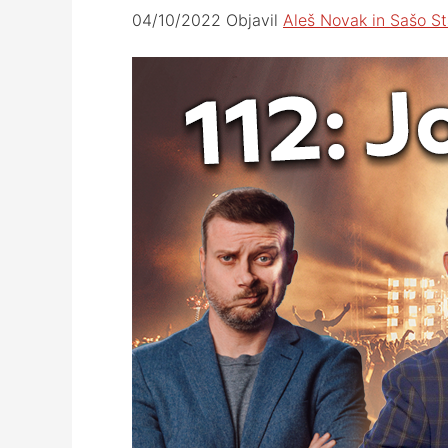
04/10/2022
Objavil
Aleš Novak in Sašo St