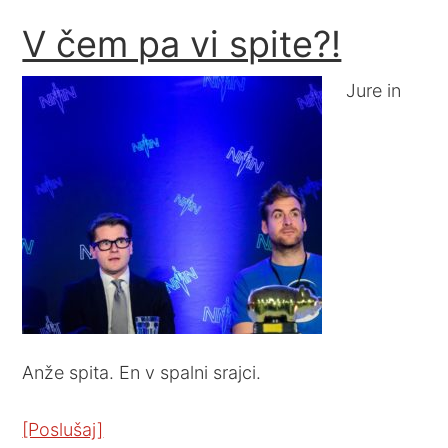
V čem pa vi spite?!
Jure in
Anže spita. En v spalni srajci.
[Poslušaj]