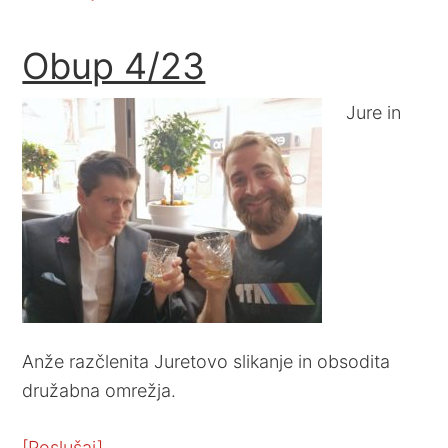
Obup 4/23
Jure in
Anže razčlenita Juretovo slikanje in obsodita
družabna omrežja.
[Poslušaj]