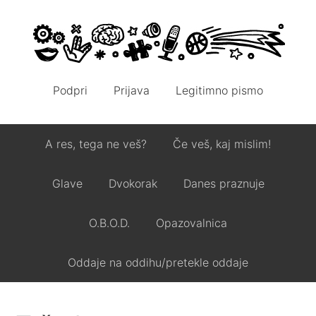
Podpri
Prijava
Legitimno pismo
A res, tega ne veš?
Če veš, kaj mislim!
Glave
Dvokorak
Danes praznuje
O.B.O.D.
Opazovalnica
Oddaje na oddihu/pretekle oddaje