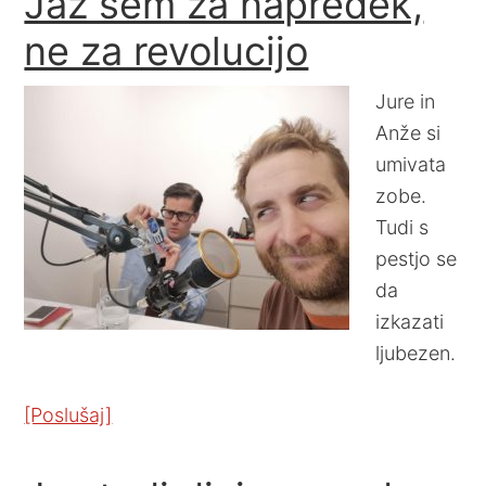
Jaz sem za napredek,
ne za revolucijo
Jure in
Anže si
umivata
zobe.
Tudi s
pestjo se
da
izkazati
ljubezen.
[Poslušaj]