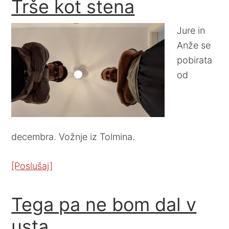
Trše kot stena
Jure in
Anže se
pobirata
od
decembra. Vožnje iz Tolmina.
[Poslušaj]
Tega pa ne bom dal v
usta