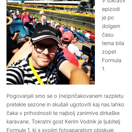
V tokratni
epizodi
je po
dolgem
času
tema bila
zopet
Formula
1.
Pogovarjali smo se o (ne)pričakovanem razpletu
pretekle sezone in skušali ugotoviti kaj nas lahko
čaka v prihodnosti te najbolj zanimive dirkaške
karavane. Tokratni gost Kerim Vodnik je ljubitelj
Formule 1, ki s svojim fotoaparatom obiskuje