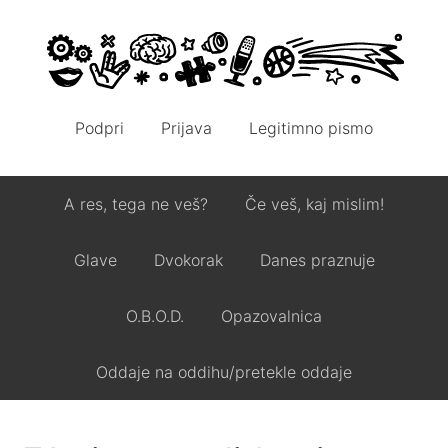
Podpri
Prijava
Legitimno pismo
A res, tega ne veš?
Če veš, kaj mislim!
Glave
Dvokorak
Danes praznuje
O.B.O.D.
Opazovalnica
Oddaje na oddihu/pretekle oddaje