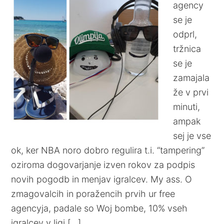
agency
se je
odprl,
tržnica
se je
zamajala
že v prvi
minuti,
ampak
sej je vse
ok, ker NBA noro dobro regulira t.i. “tampering”
oziroma dogovarjanje izven rokov za podpis
novih pogodb in menjav igralcev. My ass. O
zmagovalcih in poražencih prvih ur free
agencyja, padale so Woj bombe, 10% vseh
igralcev v ligi […]