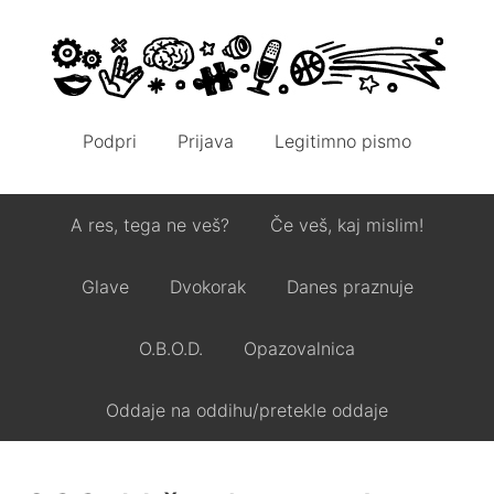
Podpri
Prijava
Legitimno pismo
A res, tega ne veš?
Če veš, kaj mislim!
Glave
Dvokorak
Danes praznuje
O.B.O.D.
Opazovalnica
Oddaje na oddihu/pretekle oddaje