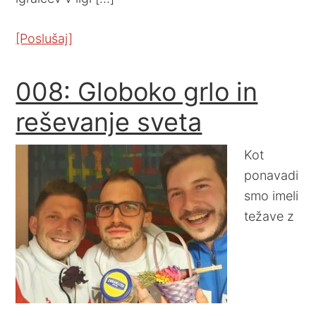
[Poslušaj]
008: Globoko grlo in
reševanje sveta
Kot
ponavadi
smo imeli
težave z