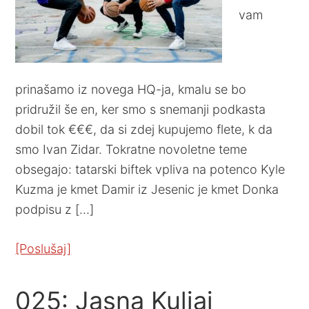
vam
prinašamo iz novega HQ-ja, kmalu se bo
pridružil še en, ker smo s snemanji podkasta
dobil tok €€€, da si zdej kupujemo flete, k da
smo Ivan Zidar. Tokratne novoletne teme
obsegajo: tatarski biftek vpliva na potenco Kyle
Kuzma je kmet Damir iz Jesenic je kmet Donka
podpisu z […]
[Poslušaj]
025: Jasna Kuljaj