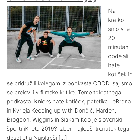
Na
kratko
smo v le
20
minutah
obdelali
hate
kotiček in
se pridružili kolegom iz podkasta OBOD, saj smo
se prelevili v filmske kritike. Teme tokratnega
podkasta: Knicks hate kotiček, patetika LeBrona
in Kyrieja Keeping up with Dončić, Harden,
Brogdon, Wiggins in Siakam Kdo je slovenski
športniK leta 2019? Izberi najlepši trenutek tega
desetletja Najslabši […]