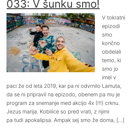
033: V šunku smo!
V tokratni
epizodi
smo
končno
obdelali
temo, ki
smo jo
imel v
paci že od leta 2019, kar pa ni odvrnilo Lamuta,
da se ni pripravil na epizodo, obenem pa mu je
program za snemanje med akcijo 4x (!!!) crknu.
Jezus marija. Kobilice so pred vrati, z njimi
pa tudi apokalipsa. Ampak sej smo že doma, […]